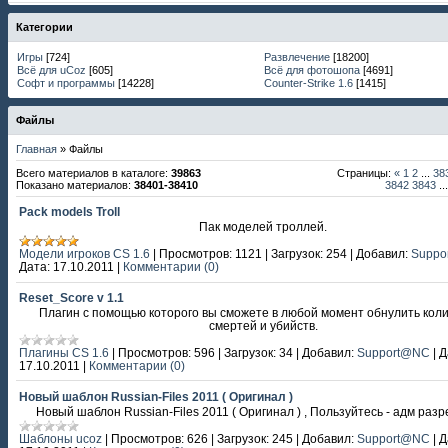
Категории
Игры
[724]
Развлечение
[18200]
Всё для uCoz
[605]
Всё для фотошопа
[4691]
Софт и программы
[14228]
Сounter-Strike 1.6
[1415]
Файлы
Главная
»
Файлы
Всего материалов в каталоге
:
39863
Страницы
:
«
1
2
...
38
Показано материалов
:
38401-38410
3842
3843
...
Pack models Troll
Пак моделей троллей.
Модели игроков CS 1.6
|
Просмотров:
1121
|
Загрузок:
254
|
Добавил:
Suppo
Дата:
17.10.2011
|
Комментарии (0)
Reset_Score v 1.1
Плагин с помощью которого вы сможете в любой момент обнулить кол
смертей и убийств.
Плагины CS 1.6
|
Просмотров:
596
|
Загрузок:
34
|
Добавил:
Support@NC
|
Д
17.10.2011
|
Комментарии (0)
Новый шаблон Russian-Files 2011 ( Оригинал )
Новый шаблон Russian-Files 2011 ( Оригинал ) , Пользуйтесь - адм раз
Шаблоны ucoz
|
Просмотров:
626
|
Загрузок:
245
|
Добавил:
Support@NC
|
Д