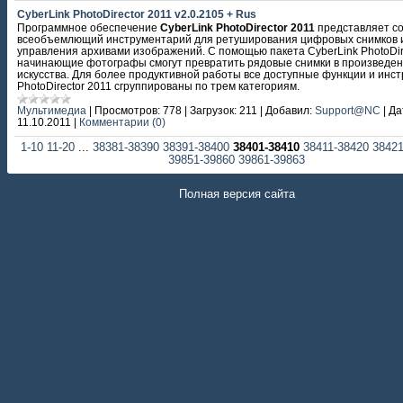
CyberLink PhotoDirector 2011 v2.0.2105 + Rus
Программное обеспечение
CyberLink PhotoDirector 2011
представляет с
всеобъемлющий инструментарий для ретуширования цифровых снимков 
управления архивами изображений. С помощью пакета CyberLink PhotoDir
начинающие фотографы смогут превратить рядовые снимки в произведе
искусства. Для более продуктивной работы все доступные функции и инс
PhotoDirector 2011 сгруппированы по трем категориям.
Мультимедиа
|
Просмотров:
778
|
Загрузок:
211
|
Добавил:
Support@NC
|
Да
11.10.2011
|
Комментарии (0)
1-10
11-20
...
38381-38390
38391-38400
38401-38410
38411-38420
38421
39851-39860
39861-39863
Полная версия сайта