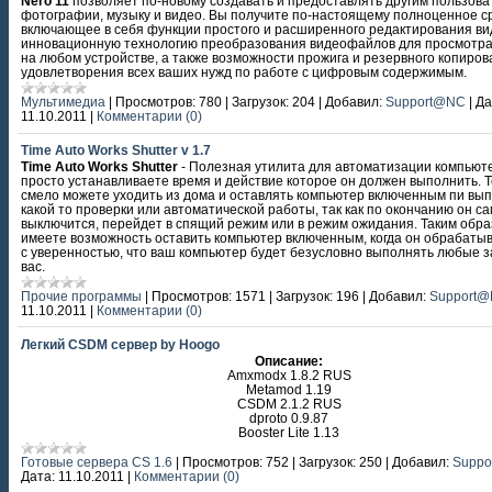
Nero 11
позволяет по-новому создавать и предоставлять другим пользов
фотографии, музыку и видео. Вы получите по-настоящему полноценное с
включающее в себя функции простого и расширенного редактирования ви
инновационную технологию преобразования видеофайлов для просмотр
на любом устройстве, а также возможности прожига и резервного копиров
удовлетворения всех ваших нужд по работе с цифровым содержимым.
Мультимедиа
|
Просмотров:
780
|
Загрузок:
204
|
Добавил:
Support@NC
|
Да
11.10.2011
|
Комментарии (0)
Time Auto Works Shutter v 1.7
Time Auto Works Shutter
- Полезная утилита для автоматизации компьюте
просто устанавливаете время и действие которое он должен выполнить. 
смело можете уходить из дома и оставлять компьютер включенным пи вы
какой то проверки или автоматической работы, так как по окончанию он са
выключится, перейдет в спящий режим или в режим ожидания. Таким обра
имеете возможность оставить компьютер включенным, когда он обрабатыв
с уверенностью, что ваш компьютер будет безусловно выполнять любые з
вас.
Прочие программы
|
Просмотров:
1571
|
Загрузок:
196
|
Добавил:
Support
11.10.2011
|
Комментарии (0)
Легкий CSDM сервер by Hoogo
Описание:
Amxmodx 1.8.2 RUS
Metamod 1.19
CSDM 2.1.2 RUS
dproto 0.9.87
Booster Lite 1.13
Готовые сервера CS 1.6
|
Просмотров:
752
|
Загрузок:
250
|
Добавил:
Supp
Дата:
11.10.2011
|
Комментарии (0)