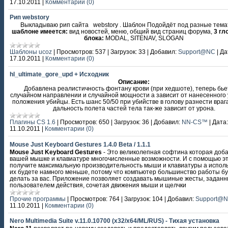
17.10.2011
|
Комментарии (0)
Рип webstory
Выкладываю рип сайта webstory . Шаблон Подойдёт под разные тема
шаблоне имеется:
вид новостей, меню, общий вид страниц форума,
3 г
блока:
MODAL, SITENAV, SLOGAN
Шаблоны ucoz
|
Просмотров:
537
|
Загрузок:
33
|
Добавил:
Support@NC
|
Да
17.10.2011
|
Комментарии (0)
hl_ultimate_gore_upd + Исходник
Описание:
Добавлена реалистичность фонтану крови (при хедшоте), теперь бье
случайном направлении и случайной мощности а зависит от нанесенного 
положения убийцы. Есть шанс 50/50 при убийстве в голову разнести врага
дальность полета частей тела так-же зависит от урона.
Плагины CS 1.6
|
Просмотров:
650
|
Загрузок:
36
|
Добавил:
NN-CS™
|
Дата:
11.10.2011
|
Комментарии (0)
Mouse Just Keyboard Gestures 1.4.0 Beta / 1.1.1
Mouse Just Keyboard Gestures
- Это великолепная софтина которая доб
вашей мышке и клавиатуре многочисленные возможности. И с помощью эт
получите максимальную производительность мыши и клавиатуры а испол
их будете намного меньше, потому что компьютер большинство работы б
делать за вас. Приложение позволяет создавать мышиные жесты, задан
пользователем действия, сочетая движения мыши и щелчки
Прочие программы
|
Просмотров:
764
|
Загрузок:
104
|
Добавил:
Support@
11.10.2011
|
Комментарии (0)
Nero Multimedia Suite v.11.0.10700 (x32/x64/ML/RUS) - Тихая установка