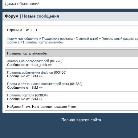
Доска объявлений
Форум |
Новые сообщения
Страница
1
из
1
1
Форум чат общение
»
Поддержка портала - Главный штаб
»
Генеральный раздел са
форума
»
Правила портала/жалобы
Правила портала/жалобы
Жалобы на пользователей
(
0
/
1728
)
Сообщение от:
fraer_rock
»»
Правила добавления файлов
(
0
/
3456
)
Сообщение от:
StiM
»»
Права и обязанности посетителей чата
(
0
/
1332
)
Сообщение от:
StiM
»»
Правила портала
(
0
/
3834
)
Сообщение от:
StiM
»»
Найдено
4
тем. На странице показано
4
тем.
Полная версия сайта