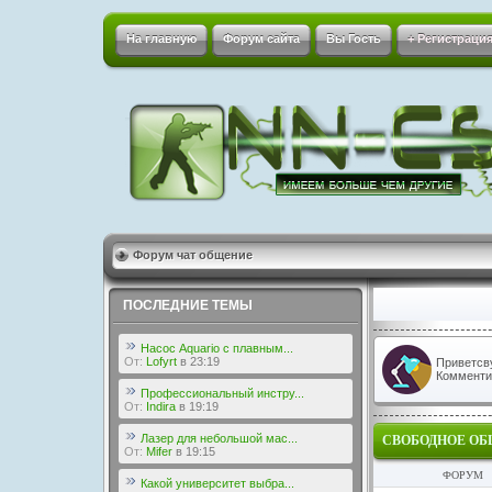
На главную
Форум сайта
Вы Гость
+ Регистрация
Форум чат общение
ПОСЛЕДНИЕ ТЕМЫ
Насос Aquario с плавным...
От:
Lofyrt
в 23:19
Приветсв
Комментир
Профессиональный инстру...
От:
Indira
в 19:19
Лазер для небольшой мас...
СВОБОДНОЕ ОБ
От:
Mifer
в 19:15
ФОРУМ
Какой университет выбра...