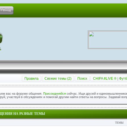
 / Вход
Правила
Свежие темы (
2
)
Поиск
CHIPA #LIVE ® | Футб
уем вас на форуме общения.
Присоединяйся
сейчас. Ищи друзей и единомышленников
уй, участвуй в обсуждениях и помогай другим найти ответы на вопросы. Задавай воп
ЩЕНИЯ НА РАЗНЫЕ ТЕМЫ
ТЕМЫ