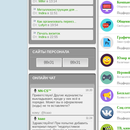
От:
Mifer
в 13:14
Компьют
Общение п
Металлоконструкции для ...
Подфору
От:
Indira
в 11:51
Общения
Как организовать переез...
От:
Lofyrt
в 19:54
Свободное 
Печать визиток
От:
Indira
в 22:55
Графиче
Заказ граф
Подфору
САЙТЫ ПЕРСОНАЛА
Юмор и
Различные ш
Игровой
Все касате
ОНЛАЙН ЧАТ
Подфору
Бесплат
Халява в се
Соц-сет
Обсуждаем 
Подфору
ТВ, кин