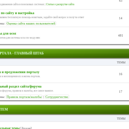
43
движения сайта в поисковых системах |
Статьи о раскрутке сайта
по сайту и настройка
вляем бесплатную помощь новичкам, задайте свой вопрос и получи ответ
14
мы:
Оценка сайта наших пользователей
 для ucoz
481
птов для системы ucoz по модулям:
РТАЛА - ГЛАВНЫЙ ШТАБ
ТЕМЫ
 и предложения порталу
16
 и воплощения их в жизнь портала.
ьный раздел сайта/форума
а-форума, правила и жалобы, все самое важное.
17
мы:
Правила портала/жалобы
|
Сотрудничество
 ТЕМ
ТЕМЫ
альные темы
[Архив]