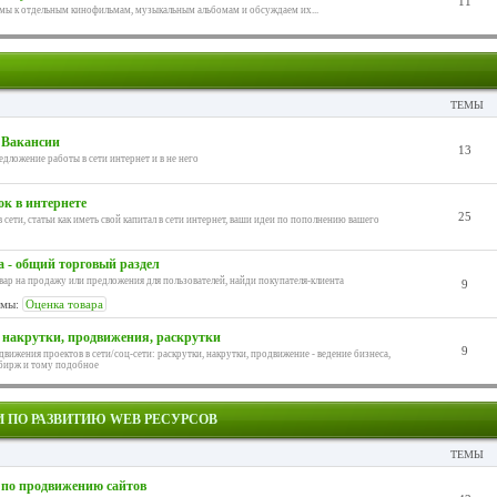
11
мы к отдельным кинофильмам, музыкальным альбомам и обсуждаем их...
ТЕМЫ
/ Вакансии
13
едложение работы в сети интернет и в не него
ок в интернете
25
 сети, статьи как иметь свой капитал в сети интернет, ваши идеи по пополнению вашего
 - общий торговый раздел
вар на продажу или предложения для пользователей, найди покупателя-клиента
9
мы:
Оценка товара
накрутки, продвижения, раскрутки
9
вижения проектов в сети/соц-сети: раскрутки, накрутки, продвижение - ведение бизнеса,
бирж и тому подобное
 ПО РАЗВИТИЮ WEB РЕСУРСОВ
ТЕМЫ
по продвижению сайтов