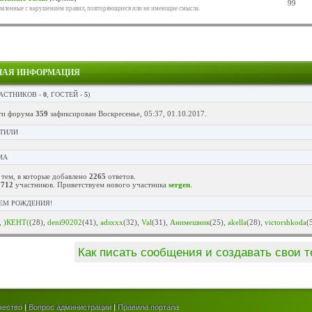
99
ленные с нарушением правил, повторяющиеся или не имеющие смысла.
НАЯ ИНФОРМАЦИЯ
АСТНИКОВ -
0
, ГОСТЕЙ -
5
)
ти форума
359
зафиксирован Воскресенье, 05:37, 01.10.2017.
ТИЛИ
МА
тем, в которые добавлено
2265
ответов.
7712
участников. Приветствуем нового участника
sergen
.
ЕМ РОЖДЕНИЯ!
,
)КЕНТ(
(28)
,
deni90202
(41)
,
adsxxx
(32)
,
Val
(31)
,
Анимешник
(25)
,
akella
(28)
,
victorshkoda
(
Как писать сообщения и создавать свои 
чество
|
Вопрос администрации
|
Правила портала