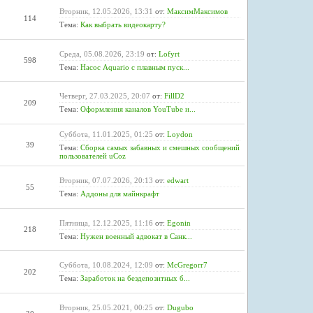
Вторник, 12.05.2026, 13:31
от:
МаксимМаксимов
114
Тема:
Как выбрать видеокарту?
Среда, 05.08.2026, 23:19
от:
Lofyrt
598
Тема:
Насос Aquario с плавным пуск...
Четверг, 27.03.2025, 20:07
от:
FillD2
209
Тема:
Оформления каналов YouTube и...
Суббота, 11.01.2025, 01:25
от:
Loydon
39
Тема:
Сборка самых забавных и смешных сообщений
пользователей uCoz
Вторник, 07.07.2026, 20:13
от:
edwart
55
Тема:
Аддоны для майнкрафт
Пятница, 12.12.2025, 11:16
от:
Egonin
218
Тема:
Нужен военный адвокат в Санк...
Суббота, 10.08.2024, 12:09
от:
McGregorr7
202
Тема:
Заработок на бездепозитных б...
Вторник, 25.05.2021, 00:25
от:
Dugubo