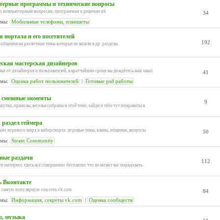
ерные программы и технические вопросы
о компьютерным вопросам, программам и решение их
34
мы:
Мобильные телефоны, планшеты
 портала и его посетителей
192
общения на различные темы которые не вошли в др. разделы.
ская мастерская дизайнеров
ики от дизайнеров и пользователей, в кратчайшие сроки вы дождётесь ваш заказ
41
мы:
Оценка работ пользователей
|
Готовые psd работы
 смешные моменты
9
утки, приколы, веселья собраны в этой теме, зайди и тебе тут понравиться.
 раздел геймера
льно игрового мира и киберспорта: игровые темы, кланы, общение, вопросы
50
мы:
Steam Community
ные раздачи
112
ти интернет, здесь всё совершенно бесплатно что не может вас порадовать.
ь Вконтакте
самую популярную соц-сеть vk.com
84
мы:
Информация, секреты vk.com
|
Оценка сообществ
о, музыка