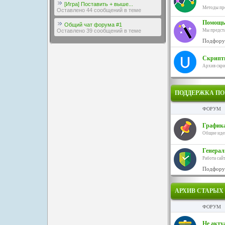
[Игра] Поставить + выше...
Методы про
Оставлено 44 сообщений в теме
Помощь 
Общий чат форума #1
Мы предста
Оставлено 39 сообщений в теме
Подфору
Скрипты
Архив скри
ПОДДЕРЖКА ПО
ФОРУМ
Графика
Общие идеи
Генерал
Работа сайт
Подфору
АРХИВ СТАРЫХ
ФОРУМ
Не акту