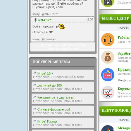
Создаем те
БИЗНЕС ЦЕНТР
ФОРУМ
Работа 
Спрос и пр
Для общения в чате необходимо
зарегистрироваться
Заработ
Заработок в
капитала.
ПОПУЛЯРНЫЕ ТЕМЫ
Продажа
[Игра] 15 +
Имеется то
Оставлено 179 сообщений в теме
Подфору
досчитай до 100
Биржы: 
Оставлено 99 сообщений в теме
Услуги прод
купоны от 
Как разыграть друга в в...
Оставлено 72 сообщений в теме
Сигны в формате psd
ЦЕНТР ПОМОЩИ
Оставлено 70 сообщений в теме
ФОРУМ
[Игра] Города
Оставлено 69 сообщений в теме
Методы 