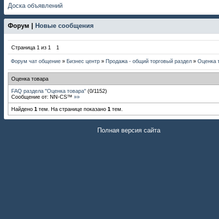
Доска объявлений
Форум |
Новые сообщения
Страница
1
из
1
1
Форум чат общение
»
Бизнес центр
»
Продажа - общий торговый раздел
»
Оценка 
Оценка товара
FAQ раздела "Оценка товара"
(
0
/
1152
)
Сообщение от:
NN-CS™
»»
Найдено
1
тем. На странице показано
1
тем.
Полная версия сайта