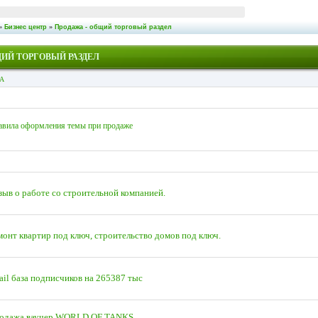
»
Бизнес центр
»
Продажа - общий торговый раздел
ЩИЙ ТОРГОВЫЙ РАЗДЕЛ
А
вила оформления темы при продаже
зыв о работе со строительной компанией.
монт квартир под ключ, строительство домов под ключ.
ail база подписчиков на 265387 тыс
одажа ваучер WORLD OF TANKS