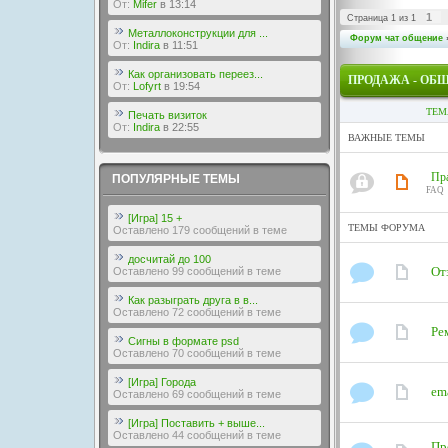
От:
Mifer
в 13:14
1
Страница
1
из
1
Металлоконструкции для ...
Форум чат общение
От:
Indira
в 11:51
Как организовать переез...
ПРОДАЖА - ОБ
От:
Lofyrt
в 19:54
ТЕМ
Печать визиток
От:
Indira
в 22:55
ВАЖНЫЕ ТЕМЫ
Пра
ПОПУЛЯРНЫЕ ТЕМЫ
FAQ
[Игра] 15 +
ТЕМЫ ФОРУМА
Оставлено 179 сообщений в теме
досчитай до 100
От
Оставлено 99 сообщений в теме
Как разыграть друга в в...
Оставлено 72 сообщений в теме
Ре
Сигны в формате psd
Оставлено 70 сообщений в теме
[Игра] Города
em
Оставлено 69 сообщений в теме
[Игра] Поставить + выше...
Оставлено 44 сообщений в теме
Пр