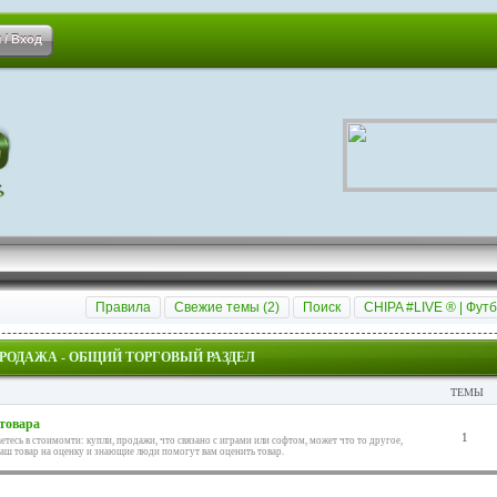
 / Вход
Правила
Свежие темы (
2
)
Поиск
CHIPA #LIVE ® | Футб
РОДАЖА - ОБЩИЙ ТОРГОВЫЙ РАЗДЕЛ
ТЕМЫ
товара
1
етесь в стоимомти: купли, продажи, что связано с играми или софтом, может что то другое,
ваш товар на оценку и знающие люди помогут вам оценить товар.