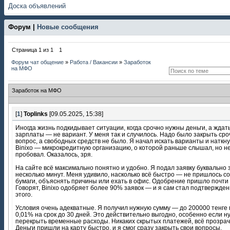
Доска объявлений
Форум |
Новые сообщения
Страница
1
из
1
1
Форум чат общение
»
Работа / Вакансии
»
Заработок
на МФО
Заработок на МФО
[
1
]
Toplinks
[09.05.2025, 15:38]
Иногда жизнь подкидывает ситуации, когда срочно нужны деньги, а ждат
зарплаты — не вариант. У меня так и случилось. Надо было закрыть ср
вопрос, а свободных средств не было. Я начал искать варианты и наткн
Binixo — микрокредитную организацию, о которой раньше слышал, но н
пробовал. Оказалось, зря.
На сайте всё максимально понятно и удобно. Я подал заявку буквально 
несколько минут. Меня удивило, насколько всё быстро — не пришлось с
бумаги, объяснять причины или ехать в офис. Одобрение пришло почти 
Говорят, Binixo одобряет более 90% заявок — и я сам стал подтвержде
этого.
Условия очень адекватные. Я получил нужную сумму — до 200000 тенге
0,01% на срок до 30 дней. Это действительно выгодно, особенно если н
перекрыть временные расходы. Никаких скрытых платежей, всё прозрач
Деньги пришли на карту быстро, и я смог сразу закрыть свои вопросы.