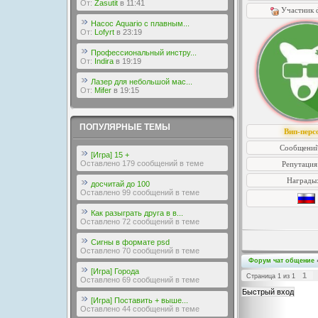
От:
Zasutit
в 11:41
Участник 
Насос Aquario с плавным...
От:
Lofyrt
в 23:19
Профессиональный инстру...
От:
Indira
в 19:19
Лазер для небольшой мас...
От:
Mifer
в 19:15
ПОПУЛЯРНЫЕ ТЕМЫ
Вип-перс
Сообщений
[Игра] 15 +
Оставлено 179 сообщений в теме
Репутация
Награды
досчитай до 100
Оставлено 99 сообщений в теме
Как разыграть друга в в...
Оставлено 72 сообщений в теме
Сигны в формате psd
Оставлено 70 сообщений в теме
Форум чат общение
[Игра] Города
1
Страница
1
из
1
Оставлено 69 сообщений в теме
[Игра] Поставить + выше...
Оставлено 44 сообщений в теме