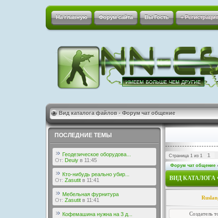
На главную
Форум сайта
Вы Гость
+ Регистрация
Вид каталога файлов - Форум чат общение
ПОСЛЕДНИЕ ТЕМЫ
Геодезическое оборудова...
1
Страница
1
из
1
От:
Deuiy
в 11:45
Форум чат общение
Кто-нибудь реально убир...
ВИД КАТАЛОГА
От:
Zasutit
в 11:41
Мебельная фурнитура
Rusla
От:
Zasutit
в 11:41
Создатель т
Кофемашина нужна на 3 д...