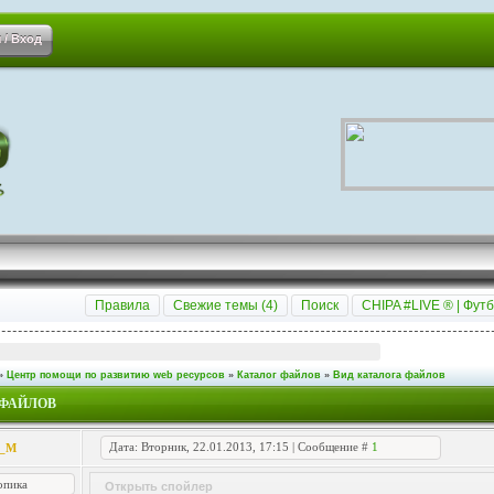
 / Вход
Правила
Свежие темы (
4
)
Поиск
CHIPA #LIVE ® | Футб
»
Центр помощи по развитию web ресурсов
»
Каталог файлов
»
Вид каталога файлов
 ФАЙЛОВ
Дата: Вторник, 22.01.2013, 17:15 | Сообщение #
1
n_M
опика