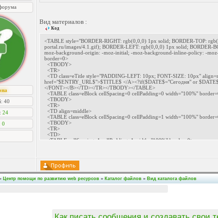
форума
Вид материалов :
Код
<TABLE style="BORDER-RIGHT: rgb(0,0,0) 1px solid; BORDER-TOP: rgb(0,
portal.ru/images/4.1.gif); BORDER-LEFT: rgb(0,0,0) 1px solid; BORDER-BOT
moz-background-origin: -moz-initial; -moz-background-inline-policy: -moz-
border=0>
<TBODY>
<TR>
<TD class=eTitle style="PADDING-LEFT: 10px; FONT-SIZE: 10px" align
href="$ENTRY_URL$">$TITLE$ </A><?if($DATE$="Сегодня" or $DATE$="В
</FONT></B></TD></TR></TBODY></TABLE>
она
<TABLE class=eBlock cellSpacing=0 cellPadding=0 width="100%" borde
<TBODY>
: 40
<TR>
<TD align=middle>
:
24
<TABLE class=eBlock cellSpacing=0 cellPadding=1 width="100%" borde
<TBODY>
:
0
<TR>
<TD>
<TABLE cellSpacing=1 cellPadding=1 width="100%" border=0>
<TBODY>
<TR>
<TD align=left colSpan=2>
<DIV style="FLOAT: right"><?if($USERNAME$)?><IMG alt="" src="http://r
новости $USERNAME$" href="$PROFILE_URL$">$USERNAME$</A><?endif?> |
border=0> <?if($CATEGORY_NAME$)?>Категория: <A title="Категори
»
Центр помощи по развитию web ресурсов
»
Каталог файлов
»
Вид каталога файлов
href="$CATEGORY_URL$">$CATEGORY_NAME$</A><?else?>категории нет<?e
town.3dn.ru/img/date.png" border=0> Дата:$DATE$ <?if($MODER_PA
<TR vAlign=top>
<TD align=left width="22%">
<DIV class=eMessage style="CLEAR: both; PADDING-BOTTOM: 5px; PA
<CENTER><A class=highslide href="$OTHER1$" onclick="return hs.expand(
Как писать сообщения и создавать свои 
medium none; BORDER-TOP: medium none; BORDER-LEFT: medium non