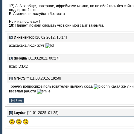
17
) A: А вообще, наверное, ифреймами можно, но не обойтись без сайта
поддержкой пхп
Б: А можно пожалуйста без мата
Ну и на последок
!
18
) Привет, помоги сломать укоз,они мой сайт закрыли.
[
2
]
Инквизитор
[26.02.2012, 16:14]
ахахахаха люди жгут
[
3
]
diFoglia
[31.03.2012, 00:27]
пхaх :D:D:D
[
4
]
NN-CS™
[11.08.2015, 19:50]
Троечку вопросиков пользователей выложу сюда
Какая же у ни
весёлая работа
[
5
]
Loydon
[11.01.2025, 01:25]