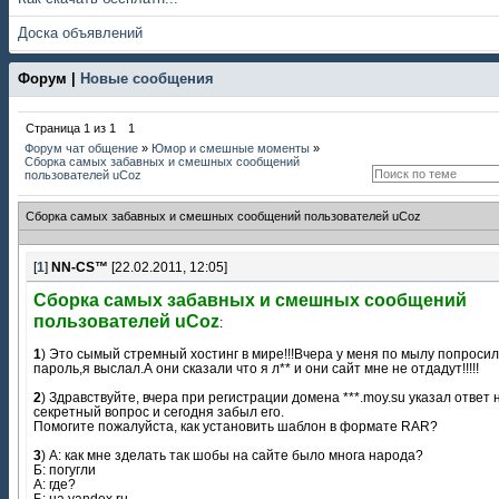
Доска объявлений
Форум |
Новые сообщения
Страница
1
из
1
1
Форум чат общение
»
Юмор и смешные моменты
»
Сборка самых забавных и смешных сообщений
пользователей uCoz
Сборка самых забавных и смешных сообщений пользователей uCoz
[
1
]
NN-CS™
[22.02.2011, 12:05]
Сборка самых забавных и смешных сообщений
пользователей uCoz
:
1
) Это сымый стремный хостинг в мире!!!Вчера у меня по мылу попроси
пароль,я выслал.А они сказали что я л** и они сайт мне не отдадут!!!!!
2
) Здравствуйте, вчера при регистрации домена ***.moy.su указал ответ 
секретный вопрос и сегодня забыл его.
Помогите пожалуйста, как установить шаблон в формате RAR?
3
) А: как мне зделать так шобы на сайте было многа народа?
Б: погугли
А: где?
Б: на yandex.ru