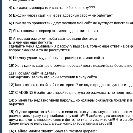
4
) как давать модера или кавота либо человеку???
5
) Вход ни через сайт ни через адресную строку не работает
6
) Почему по прошествии двух месяцев мой сайт не чуствуют поисковик
7
) Я так понимаю сервер это место где лежит сервак
8
) А: первый раз вижу чтобы сайт фоткали фотиком
Б: а чем ево ещо фоткать
сделайте меня админом и я раскручу ваш сайт, только ещё ответ на сек
вопрос скажите,а то не раскрутится
9
) Не могу удалить удалённые страницы с самого сайта
10
) Хочу купить сайт где огромная посещаймость пожалуйста бесплатно
11
) Я создал сайт че делать
Как картинки залить чтоб они вступили в силу сайта
12
) Как выставить свой сайт в интерент? не надо предлогать укозы и т.д 
13
) С ADSENSE работаю второй год, но куда её размещать не понятно...
14
) У меня так недавно увели пароль... но крякеры оказались лохами и я
обратно!
15
) Я у вас прочитал в блоге, что если статью уникальную на юкозовском
разместишь, сразу тиц прибавится у сайта!!! Я добавил два анекдота и 
друга выложить творение свое и фото, но тиц не увеличился!!! Что за о
Зачем пишете неправду, а ещё копирайторы опимизаторы!!!
16
) Сейчас многие хвалят браузер "мозила форекс"