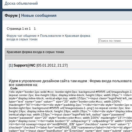
Доска объявлений
Форум |
Новые сообщения
Страница
1
из
1
1
Форум чат общение
»
Пользователи
»
Красивая форма
входа в серых тонах
Красивая форма входа в серых тонах
[
1
]
Support@NC
[05.01.2012, 21:27]
Идем в упровление дизайном сайта там ищем : Форма входа пользовате
все заменяем на:
Code
<div style="border:1px solid #ccc; border-right:0px; background:#f5f5f5 url('/images/login-1
repeat center 2px; line-height:19px; display:inline-block; height:19px; width:26px;"> </div>
style="display:inline-block; vertical-align:top; width:153px;"><input class="loginField left_ra
type="text" name="user" value="" size="20" style="border-color:#ccc; width:100%;"
maxlength="50"/></div><br><div style="padding:2px;"></div><br><div style="border:1px so
border-right:0px; background:#f5f5f5 url('/images/pass-1-.png') no-repeat center 2px; line-
height:19px; display:inline-block; height:19px; width:26px;"> </div><div style="display:inlin
vertical-align:top; width:153px;"><input class="loginField left_radius" type="password"
name="password" size="20" style="border-color:#ccc; width:100%" maxlength="15"/></di
style="display:none;"><br><table border="0" cellspacing="1" cellpadding="0" width="10
<tr><br><td nowrap><input id="rem$PAGE_ID$" type="checkbox" name="rem" value="1"
checked="checked"/><label for="rem$PAGE_ID$">запомнить</label></td><br><td align="
valign="top"><input class="loginButton" id="EnterUser" name="sbm" type="submit" value