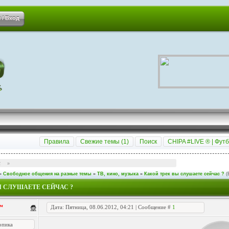
 / Вход
Правила
Свежие темы (
1
)
Поиск
CHIPA #LIVE ® | Футб
2
»
»
Свободное общения на разные темы
»
ТВ, кино, музыка
»
Какой трек вы слушаете сейчас ?
(
Ы СЛУШАЕТЕ СЕЙЧАС ?
™
Дата: Пятница, 08.06.2012, 04:21 | Сообщение #
1
опика