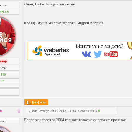
Лион, Guf – Танцы с волками
опика
NN-CS
Кравц - Душа миллионер feat. Андрей Аверин
атор
: 367
:
848
:
17
da
Дата: Четверг, 29.10.2015, 11:48 | Сообщение #
8
Подборку песен за 2004 год,захотелось окунуться в прошлое.
вший