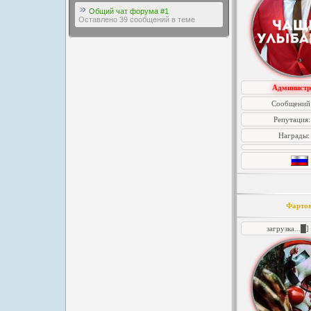
Общий чат форума #1
Оставлено 39 сообщений в теме
Администр
Сообщений
Репутация
Награды
Фарто
загрузка...█