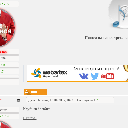
NN-CS
Пишем названия трека ко
атор
: 367
:
848
:
17
™
Дата: Пятница, 08.06.2012, 04:21 | Сообщение #
2
Клубняк бомбит
опика
NN-CS
Пишем !