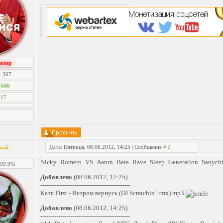
атор
: 367
:
848
:
17
Дата: Пятница, 08.06.2012, 14:25 | Сообщение #
3
вый
Nicky_Romero_VS_Aaron_Beta_Rave_Sleep_Generation_Sanyc
] 99.9%
Добавлено
(08.06.2012, 12:25)
---------------------------------------------
Катя First - Ветром вернусь (DJ Scratchin` rmx).mp3
Добавлено
(08.06.2012, 14:25)
---------------------------------------------