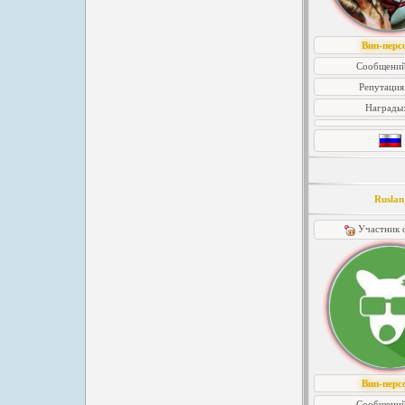
Вип-перс
Сообщений
Репутация
Награды
Rusla
Участник 
Вип-перс
Сообщений