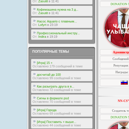
От:
Zasutit
в 11:41
DONATION 
Кофемашина нужна на 3 д...
От:
Zasutit
в 11:41
Насос Aquario с плавным...
От:
Lofyrt
в 23:19
Профессиональный инстру...
От:
Indira
в 19:19
ПОПУЛЯРНЫЕ ТЕМЫ
Администр
Сообщений
[Игра] 15 +
Репутация
Оставлено 179 сообщений в теме
Награды
досчитай до 100
Оставлено 99 сообщений в теме
Как разыграть друга в в...
Оставлено 72 сообщений в теме
Сигны в формате psd
NN-CS
Оставлено 70 сообщений в теме
[Игра] Города
Создатель т
Оставлено 69 сообщений в теме
DONATION 
[Игра] Поставить + выше...
Оставлено 44 сообщений в теме