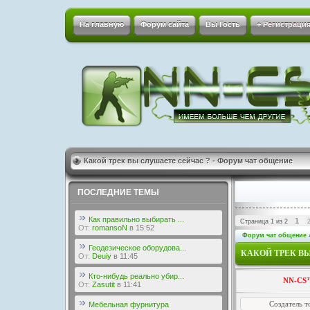
На главную
Форум сайта
Вы Гость
+ Регистрация
Какой трек вы слушаете сейчас ? - Форум чат общение
ПОСЛЕДНИЕ ТЕМЫ
Как правильно выбирать ...
1
Страница
1
из
2
От:
romansoN
в 15:52
Форум чат общение
Геодезическое оборудова...
КАКОЙ ТРЕК В
От:
Deuiy
в 11:45
Кто-нибудь реально убир...
NN-CS
От:
Zasutit
в 11:41
Создатель т
Мебельная фурнитура