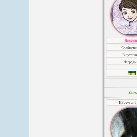
Девушк
Сообщений
Репутаци
Награды
Zano
Hi
boys and