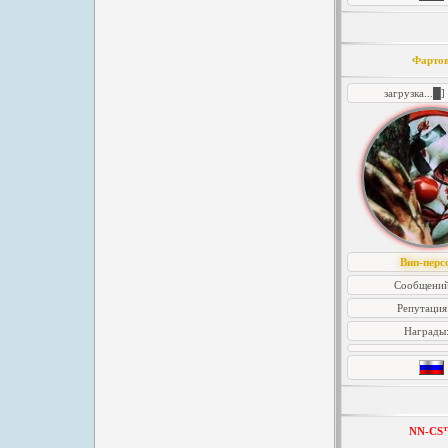
Фарто
загрузка...█
Вип-перс
Сообщений
Репутация
Награды
NN-CS