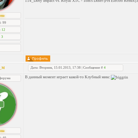
114_Dirty Impact vs. Royal XTC - Tom's Diner (PH Electro Remix)
она
: 99
:
12
:
3
Дата: Вторник, 15.01.2013, 17:38 | Сообщение #
4
n_M
В данный момент играет какой-то Клубный микс
форума
она
: 40