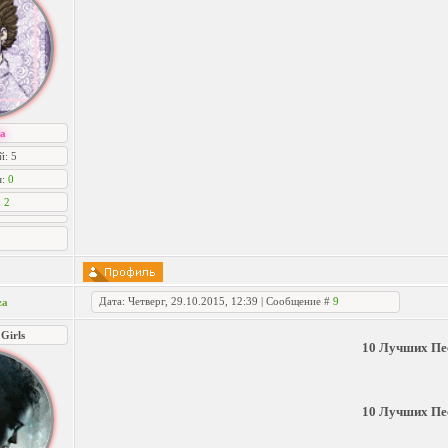
а
: 5
я:
0
:
2
Дата: Четверг, 29.10.2015, 12:39 | Сообщение #
9
za
Girls
10 Лучших Пес
10 Лучших Пес