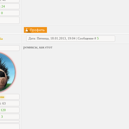
:
24
:
0
Дата: Пятница, 18.01.2013, 19:04 | Сообщение #
5
ia
ремиксы, как етот
она
: 63
:
120
:
3