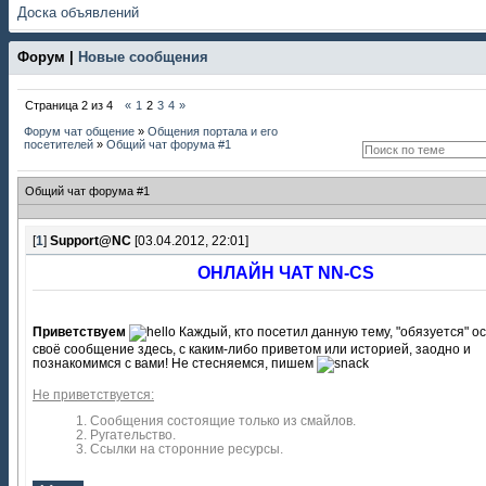
Доска объявлений
Форум |
Новые сообщения
Страница
2
из
4
«
1
2
3
4
»
Форум чат общение
»
Общения портала и его
посетителей
»
Общий чат форума #1
Общий чат форума #1
[
1
]
Support@NC
[03.04.2012, 22:01]
ОНЛАЙН ЧАТ NN-CS
Приветствуем
Каждый, кто посетил данную тему, "обязуется" о
своё сообщение здесь, с каким-либо приветом или историей, заодно и
познакомимся с вами! Не стесняемся, пишем
Не приветствуется:
1. Сообщения состоящие только из смайлов.
2. Ругательство.
3. Ссылки на сторонние ресурсы.