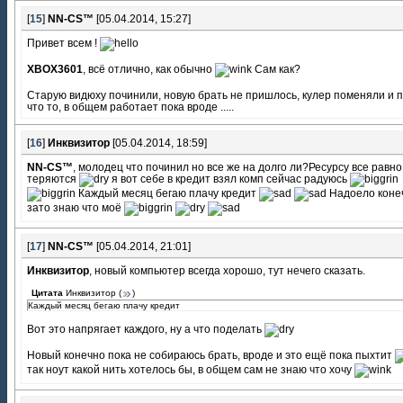
[
15
]
NN-CS™
[05.04.2014, 15:27]
Привет всем !
XBOX3601
, всё отлично, как обычно
Сам как?
Старую видюху починили, новую брать не пришлось, кулер поменяли и 
что то, в общем работает пока вроде .....
[
16
]
Инквизитор
[05.04.2014, 18:59]
NN-CS™
, молодец что починил но все же на долго ли?Ресурсу все равно
теряются
я вот себе в кредит взял комп сейчас радуюсь
Каждый месяц бегаю плачу кредит
Надоело коне
зато знаю что моё
[
17
]
NN-CS™
[05.04.2014, 21:01]
Инквизитор
, новый компьютер всегда хорошо, тут нечего сказать.
Цитата
Инквизитор
(
)
Каждый месяц бегаю плачу кредит
Вот это напрягает каждого, ну а что поделать
Новый конечно пока не собираюсь брать, вроде и это ещё пока пыхтит
так ноут какой нить хотелось бы, в общем сам не знаю что хочу