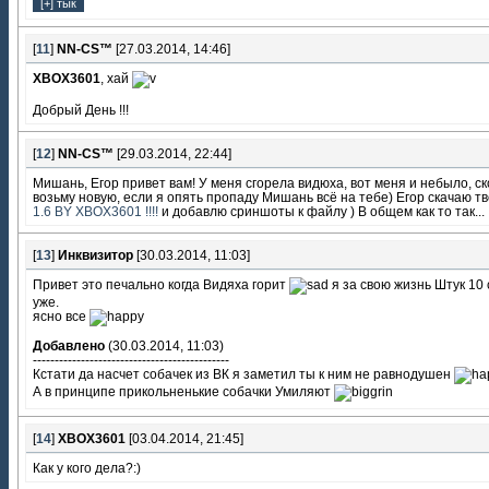
[
11
]
NN-CS™
[27.03.2014, 14:46]
XBOX3601
, хай
Добрый День !!!
[
12
]
NN-CS™
[29.03.2014, 22:44]
Мишань, Егор привет вам! У меня сгорела видюха, вот меня и небыло, с
возьму новую, если я опять пропаду Мишань всё на тебе) Егор скачаю т
1.6 BY XBOX3601 !!!!
и добавлю сриншоты к файлу ) В общем как то так...
[
13
]
Инквизитор
[30.03.2014, 11:03]
Привет это печально когда Видяха горит
я за свою жизнь Штук 10
уже.
ясно все
Добавлено
(30.03.2014, 11:03)
---------------------------------------------
Кстати да насчет собачек из ВК я заметил ты к ним не равнодушен
А в принципе прикольненькие собачки Умиляют
[
14
]
XBOX3601
[03.04.2014, 21:45]
Как у кого дела?:)