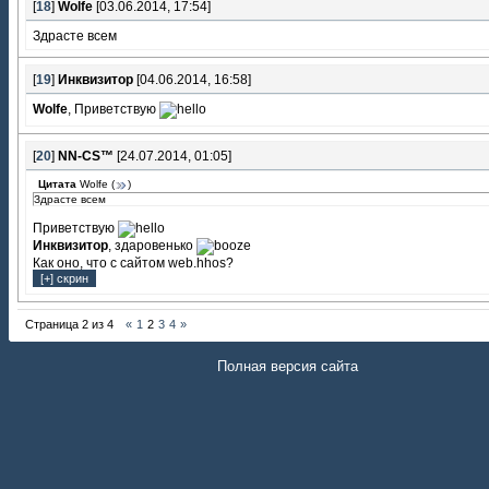
[
18
]
Wolfe
[03.06.2014, 17:54]
Здрасте всем
[
19
]
Инквизитор
[04.06.2014, 16:58]
Wolfe
, Приветствую
[
20
]
NN-CS™
[24.07.2014, 01:05]
Цитата
Wolfe
(
)
Здрасте всем
Приветствую
Инквизитор
, здаровенько
Как оно, что с сайтом web.hhos?
Страница
2
из
4
«
1
2
3
4
»
Полная версия сайта