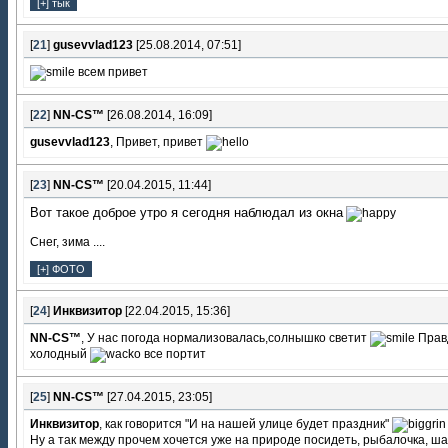
[
21
]
gusevvlad123
[25.08.2014, 07:51]
всем привет
[
22
]
NN-CS™
[26.08.2014, 16:09]
gusevvlad123
, Привет, привет
[
23
]
NN-CS™
[20.04.2015, 11:44]
Вот такое доброе утро я сегодня наблюдал из окна
Снег, зима ....
[
24
]
Инквизитор
[22.04.2015, 15:36]
NN-CS™
, У нас погода нормализовалась,солнышко светит
Прав
холодный
все портит
[
25
]
NN-CS™
[27.04.2015, 23:05]
Инквизитор
, как говорится "И на нашей улице будет праздник"
Ну а так между прочем хочется уже на природе посидеть, рыбалочка, ш