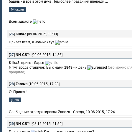
башлык и всё в этом духе. Тем более праздники впереди ...
Всем здрасте
[
26
]
Kilka2
[09.06.2015, 11:00]
Привет всем, я новичок тут
[
27
]
NN-CS™
[09.06.2015, 14:36]
Kilka2
, привет Дарья
Я тут вроде старичок: Вы с нами:
1849
- й день
(это можно гл
профиле)
[
28
]
Zanoza
[10.06.2015, 17:23]
О! Привет!
Сообщение отредактировал
Zanoza
-
Среда, 10.06.2015, 17:24
[
29
]
NN-CS™
[08.12.2015, 21:59]
Привет всем
Какая у вас погодка за окном?