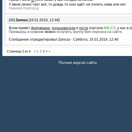
У меня лично тает всё, то дождь то снег идёт, не понять зима или нет.
Нижний Новгород
[
30
]
Zanoza
[16.01.2016, 12:46]
Всем привет
форумчане
,
пользователи
и
гости
портала
NN-CS
, у нас в 
Премьеры и новинки
можно
получить группу Вип-персона на сайте
.
Сообщение отредактировал
Zanoza
-
Суббота, 16.01.2016, 12:46
Страница
3
из
4
«
1
2
3
4
»
Полная версия сайта