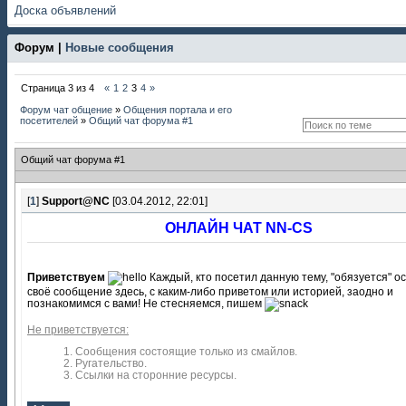
Доска объявлений
Форум |
Новые сообщения
Страница
3
из
4
«
1
2
3
4
»
Форум чат общение
»
Общения портала и его
посетителей
»
Общий чат форума #1
Общий чат форума #1
[
1
]
Support@NC
[03.04.2012, 22:01]
ОНЛАЙН ЧАТ NN-CS
Приветствуем
Каждый, кто посетил данную тему, "обязуется" о
своё сообщение здесь, с каким-либо приветом или историей, заодно и
познакомимся с вами! Не стесняемся, пишем
Не приветствуется:
1. Сообщения состоящие только из смайлов.
2. Ругательство.
3. Ссылки на сторонние ресурсы.