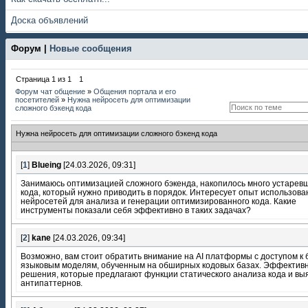
Доска объявлений
Форум |
Новые сообщения
Страница
1
из
1
1
Форум чат общение
»
Общения портала и его
посетителей
»
Нужна нейросеть для оптимизации
сложного бэкенд кода
Нужна нейросеть для оптимизации сложного бэкенд кода
[
1
]
Blueing
[24.03.2026, 09:31]
Занимаюсь оптимизацией сложного бэкенда, накопилось много устарев
кода, который нужно приводить в порядок. Интересует опыт использова
нейросетей для анализа и генерации оптимизированного кода. Какие
инструменты показали себя эффективно в таких задачах?
[
2
]
kane
[24.03.2026, 09:34]
Возможно, вам стоит обратить внимание на AI платформы с доступом к
языковым моделям, обученным на обширных кодовых базах. Эффектив
решения, которые предлагают функции статического анализа кода и вы
антипаттернов.