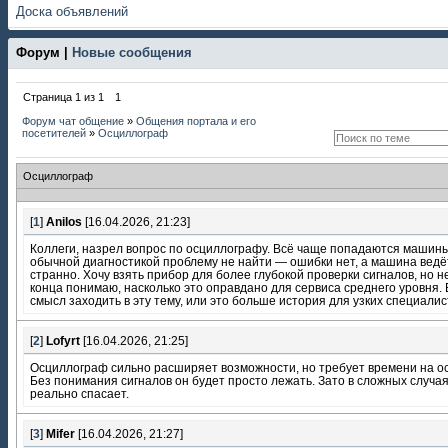
Доска объявлений
Форум |
Новые сообщения
Страница
1
из
1
1
Форум чат общение
»
Общения портала и его
посетителей
»
Осциллограф
Осциллограф
[
1
]
Anilos
[16.04.2026, 21:23]
Коллеги, назрел вопрос по осциллографу. Всё чаще попадаются машины
обычной диагностикой проблему не найти — ошибки нет, а машина ведё
странно. Хочу взять прибор для более глубокой проверки сигналов, но н
конца понимаю, насколько это оправдано для сервиса среднего уровня. 
смысл заходить в эту тему, или это больше история для узких специали
[
2
]
Lofyrt
[16.04.2026, 21:25]
Осциллограф сильно расширяет возможности, но требует времени на о
Без понимания сигналов он будет просто лежать. Зато в сложных случа
реально спасает.
[
3
]
Mifer
[16.04.2026, 21:27]