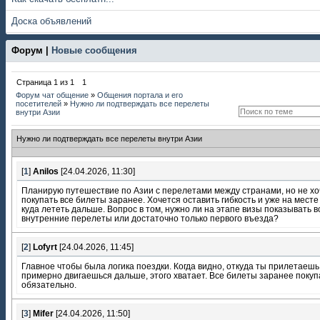
Доска объявлений
Форум |
Новые сообщения
Страница
1
из
1
1
Форум чат общение
»
Общения портала и его
посетителей
»
Нужно ли подтверждать все перелеты
внутри Азии
Нужно ли подтверждать все перелеты внутри Азии
[
1
]
Anilos
[24.04.2026, 11:30]
Планирую путешествие по Азии с перелетами между странами, но не хо
покупать все билеты заранее. Хочется оставить гибкость и уже на месте
куда лететь дальше. Вопрос в том, нужно ли на этапе визы показывать в
внутренние перелеты или достаточно только первого въезда?
[
2
]
Lofyrt
[24.04.2026, 11:45]
Главное чтобы была логика поездки. Когда видно, откуда ты прилетаешь
примерно двигаешься дальше, этого хватает. Все билеты заранее покуп
обязательно.
[
3
]
Mifer
[24.04.2026, 11:50]