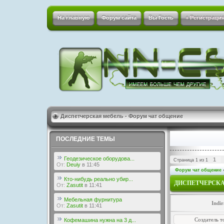
На главную
Форум сайта
Вы Гость
+ Регистрация
Диспетчерская мебель - Форум чат общение
ПОСЛЕДНИЕ ТЕМЫ
Геодезическое оборудова...
1
Страница
1
из
1
От:
Deuiy
в 11:45
Форум чат общение
Кто-нибудь реально убир...
ДИСПЕТЧЕРСКА
От:
Zasutit
в 11:41
Мебельная фурнитура
Indir
От:
Zasutit
в 11:41
Создатель т
Кофемашина нужна на 3 д...