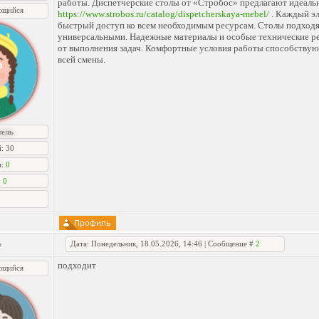
работы. Диспетчерские столы от «Стробос» предлагают идеаль
ющийся
https://www.strobos.ru/catalog/dispetcherskaya-mebel/
. Каждый эл
быстрый доступ ко всем необходимым ресурсам. Столы подходят
универсальными. Надежные материалы и особые технические р
от выполнения задач. Комфортные условия работы способству
всей смены.
тель
: 30
я:
0
:
0
Дата: Понедельник, 18.05.2026, 14:46 | Сообщение #
2
e
подходит
ющийся