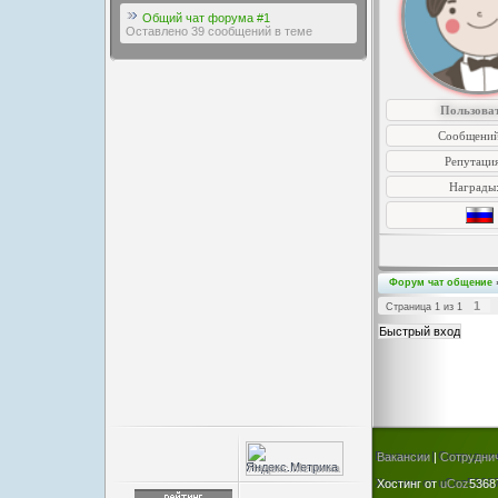
Общий чат форума #1
Оставлено 39 сообщений в теме
Пользова
Сообщений
Репутаци
Награды
Форум чат общение
1
Страница
1
из
1
Вакансии
|
Сотрудни
Хостинг от
uCoz
5368