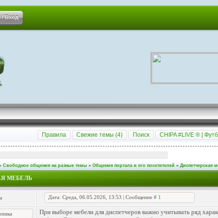
 / Вход
Правила
Свежие темы (
4
)
Поиск
CHIPA #LIVE ® | Футб
»
Свободное общения на разные темы
»
Общения портала и его посетителей
»
Диспетчерская 
Я МЕБЕЛЬ
Дата: Среда, 06.05.2026, 13:53 | Сообщение #
1
a
При выборе мебели для диспетчеров важно учитывать ряд хара
опика