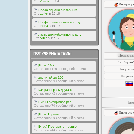
От:
Zasutit
в 11:41
Интересу
Насос Aquario с плавным...
От:
Lofyrt
в 23:19
Профессиональный инстру...
От:
Indira
в 19:19
Лазер для небольшой мас...
От:
Mifer
в 19:15
ПОПУЛЯРНЫЕ ТЕМЫ
Пользова
Сообщений
[Игра] 15 +
Оставлено 179 сообщений в теме
Репутаци
Награды
досчитай до 100
Оставлено 99 сообщений в теме
Как разыграть друга в в...
Оставлено 72 сообщений в теме
Сигны в формате psd
kan
Оставлено 70 сообщений в теме
Интересу
[Игра] Города
Оставлено 69 сообщений в теме
[Игра] Поставить + выше...
Оставлено 44 сообщений в теме