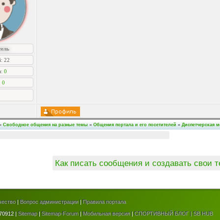
тель
: 22
я:
0
:
0
»
Свободное общения на разные темы
»
Общения портала и его посетителей
»
Диспетчерская 
Как писать сообщения и создавать свои 
чество
|
Вопрос администрации
|
Правила портала
70912 |
Sitemap
|
Sitemap-Forum
|
Мобильная версия
|
СПОРТИВНЫЙ БЛОГ | SB HUB