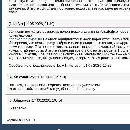
бокал «гулять» на подносе, слишком тонкая ножка — хуже контролирует
руке, а излишне лёгкий или, наоборот, тяжёлый вес выбивает привычны
движения. В итоге официант постоянно подстраивается, даже не осозн
этого.
[
3
]
Lofyrt
[14.05.2026, 11:30]
Заказали несколько разных моделей Бокалы для вина Pasabahce через
Комплекс-Бар:
https://complexbar.ru/
Раздали официантам и дали поработать пару смен.
Интересно, что почти сразу выбрали один вариант — сказали, что «рука
нему тянется». Там не было чего-то одного: просто нормальный вес, уд
ножка, стабильность. В итоге заменили всё стекло на эту модель. После 
жалобы исчезли, и работа пошла спокойнее. Иногда лучший тест — не 
характеристик, а то, что удобно людям, которые с этим работают каждый
Сообщение отредактировал
Lofyrt
-
Четверг, 14.05.2026, 11:30
[
4
]
AlexandrFox
[30.05.2026, 21:13]
кажется, ваш персонал охренел немного. неудобно им
главное, чтобы гостям было удобно, а не персоналу
[
5
]
Абакумов
[17.06.2026, 10:45]
интересно
Страница
1
из
1
1