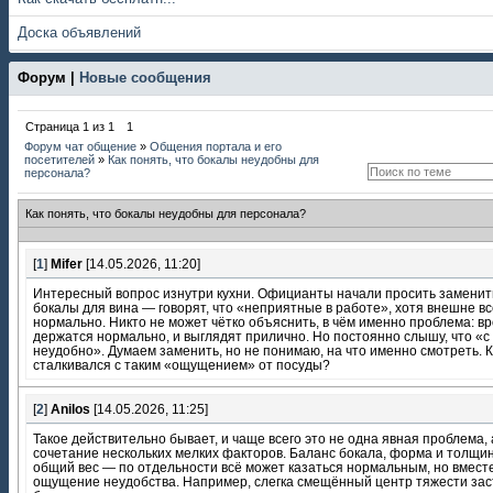
Доска объявлений
Форум |
Новые сообщения
Страница
1
из
1
1
Форум чат общение
»
Общения портала и его
посетителей
»
Как понять, что бокалы неудобны для
персонала?
Как понять, что бокалы неудобны для персонала?
[
1
]
Mifer
[14.05.2026, 11:20]
Интересный вопрос изнутри кухни. Официанты начали просить заменит
бокалы для вина — говорят, что «неприятные в работе», хотя внешне вс
нормально. Никто не может чётко объяснить, в чём именно проблема: вр
держатся нормально, и выглядят прилично. Но постоянно слышу, что «с
неудобно». Думаем заменить, но не понимаю, на что именно смотреть. 
сталкивался с таким «ощущением» от посуды?
[
2
]
Anilos
[14.05.2026, 11:25]
Такое действительно бывает, и чаще всего это не одна явная проблема, 
сочетание нескольких мелких факторов. Баланс бокала, форма и толщин
общий вес — по отдельности всё может казаться нормальным, но вмест
ощущение неудобства. Например, слегка смещённый центр тяжести зас