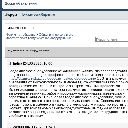
Доска объявлений
Форум |
Новые сообщения
Страница
1
из
1
1
Форум чат общение
»
Общения портала и его
посетителей
»
Геодезическое оборудование
Геодезическое оборудование
[
1
]
Indira
[24.06.2026, 16:06]
Геодезическое оборудование от компании "Skaniks Rusland" представля
надежное решение для профессионалов в области геодезии и строител
https://skaniks.ru/katalog/geodezicheskoe-oborudovanie-1
. Эти инструмен
обеспечивают высокую точность измерений, что критически важно при 
топографических планов и контроле за строительными процессами.
Использование современных геоинструментов позволяет значительно у
выполнение земляных работ и прокладку коммуникаций, минимизируя
вероятность ошибок. Приобретая геодезическое оборудование, можно
рассчитывать на его высокое качество и долговечность. Специалисты к
готовы помочь в выборе оптимального комплекта, учитывая конкретные 
бюджет. При комплексных заказах предусмотрены выгодные условия и
техническое сопровождение на всех этапах, что делает сотрудничество
удобным и выгодным.
[
2
]
Zasutit
[06.08.2026, 11:41]