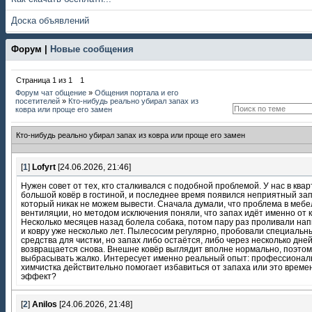
Доска объявлений
Форум |
Новые сообщения
Страница
1
из
1
1
Форум чат общение
»
Общения портала и его
посетителей
»
Кто-нибудь реально убирал запах из
ковра или проще его замен
Кто-нибудь реально убирал запах из ковра или проще его замен
[
1
]
Lofyrt
[24.06.2026, 21:46]
Нужен совет от тех, кто сталкивался с подобной проблемой. У нас в ква
большой ковёр в гостиной, и последнее время появился неприятный зап
который никак не можем вывести. Сначала думали, что проблема в мебе
вентиляции, но методом исключения поняли, что запах идёт именно от к
Несколько месяцев назад болела собака, потом пару раз проливали нап
и ковру уже несколько лет. Пылесосим регулярно, пробовали специальн
средства для чистки, но запах либо остаётся, либо через несколько дне
возвращается снова. Внешне ковёр выглядит вполне нормально, поэтом
выбрасывать жалко. Интересует именно реальный опыт: профессионал
химчистка действительно помогает избавиться от запаха или это врем
эффект?
[
2
]
Anilos
[24.06.2026, 21:48]