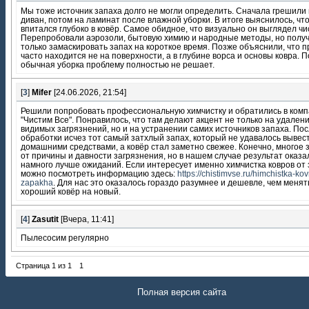
Мы тоже источник запаха долго не могли определить. Сначала грешили
диван, потом на ламинат после влажной уборки. В итоге выяснилось, чт
впитался глубоко в ковёр. Самое обидное, что визуально он выглядел чи
Перепробовали аэрозоли, бытовую химию и народные методы, но полу
только замаскировать запах на короткое время. Позже объяснили, что 
часто находится не на поверхности, а в глубине ворса и основы ковра. 
обычная уборка проблему полностью не решает.
[
3
]
Mifer
[24.06.2026, 21:54]
Решили попробовать профессиональную химчистку и обратились в ком
"Чистим Все". Понравилось, что там делают акцент не только на удален
видимых загрязнений, но и на устранении самих источников запаха. По
обработки исчез тот самый затхлый запах, который не удавалось вывес
домашними средствами, а ковёр стал заметно свежее. Конечно, многое 
от причины и давности загрязнения, но в нашем случае результат оказа
намного лучше ожиданий. Если интересует именно химчистка ковров от 
можно посмотреть информацию здесь:
https://chistimvse.ru/himchistka-kov
zapakha
. Для нас это оказалось гораздо разумнее и дешевле, чем менят
хороший ковёр на новый.
[
4
]
Zasutit
[Вчера, 11:41]
Пылесосим регулярно
Страница
1
из
1
1
Полная версия сайта