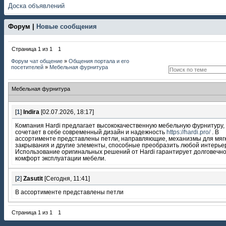
Доска объявлений
Форум |
Новые сообщения
Страница
1
из
1
1
Форум чат общение
»
Общения портала и его
посетителей
»
Мебельная фурнитура
Мебельная фурнитура
[
1
]
Indira
[02.07.2026, 18:17]
Компания Hardi предлагает высококачественную мебельную фурнитуру,
сочетает в себе современный дизайн и надежность
https://hardi.pro/
. В
ассортименте представлены петли, направляющие, механизмы для мяг
закрывания и другие элементы, способные преобразить любой интерье
Использование оригинальных решений от Hardi гарантирует долговечно
комфорт эксплуатации мебели.
[
2
]
Zasutit
[Сегодня, 11:41]
В ассортименте представлены петли
Страница
1
из
1
1