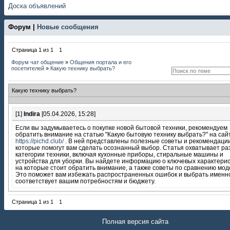
Доска объявлений
Форум |
Новые сообщения
Страница
1
из
1
1
Форум чат общение
»
Общения портала и его
посетителей
»
Какую технику выбрать?
Какую технику выбрать?
[
1
]
Indira
[05.04.2026, 15:28]
Если вы задумываетесь о покупке новой бытовой техники, рекомендуем
обратить внимание на статью "Какую бытовую технику выбрать?" на сай
https://pichd.club/
. В ней представлены полезные советы и рекомендации
которые помогут вам сделать осознанный выбор. Статья охватывает р
категории техники, включая кухонные приборы, стиральные машины и
устройства для уборки. Вы найдете информацию о ключевых характерис
на которые стоит обратить внимание, а также советы по сравнению мод
Это поможет вам избежать распространенных ошибок и выбрать именно
соответствует вашим потребностям и бюджету.
Страница
1
из
1
1
Полная версия сайта