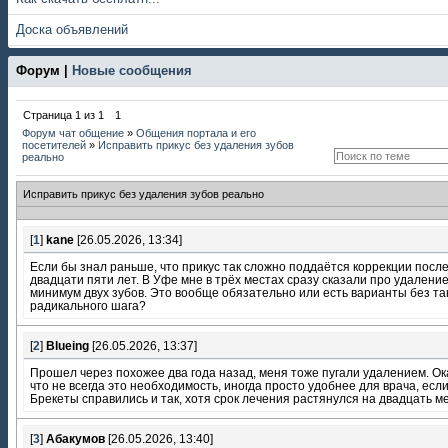
Доска объявлений
Форум |
Новые сообщения
Страница
1
из
1
1
Форум чат общение
»
Общения портала и его
посетителей
»
Исправить прикус без удаления зубов
реально
Исправить прикус без удаления зубов реально
[
1
]
kane
[26.05.2026, 13:34]
Если бы знал раньше, что прикус так сложно поддаётся коррекции посл
двадцати пяти лет. В Уфе мне в трёх местах сразу сказали про удалени
минимум двух зубов. Это вообще обязательно или есть варианты без та
радикального шага?
[
2
]
Blueing
[26.05.2026, 13:37]
Прошел через похожее два года назад, меня тоже пугали удалением. Ок
что не всегда это необходимость, иногда просто удобнее для врача, если
Брекеты справились и так, хотя срок лечения растянулся на двадцать м
[
3
]
Абакумов
[26.05.2026, 13:40]