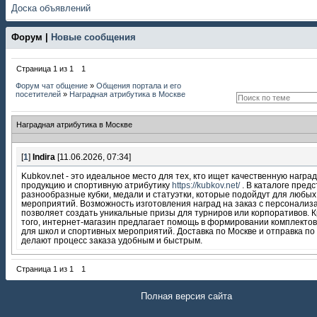
Доска объявлений
Форум |
Новые сообщения
Страница
1
из
1
1
Форум чат общение
»
Общения портала и его
посетителей
»
Наградная атрибутика в Москве
Наградная атрибутика в Москве
[
1
]
Indira
[11.06.2026, 07:34]
Kubkov.net - это идеальное место для тех, кто ищет качественную награ
продукцию и спортивную атрибутику
https://kubkov.net/
. В каталоге пред
разнообразные кубки, медали и статуэтки, которые подойдут для любых
мероприятий. Возможность изготовления наград на заказ с персонализ
позволяет создать уникальные призы для турниров или корпоративов. 
того, интернет-магазин предлагает помощь в формировании комплектов
для школ и спортивных мероприятий. Доставка по Москве и отправка по
делают процесс заказа удобным и быстрым.
Страница
1
из
1
1
Полная версия сайта