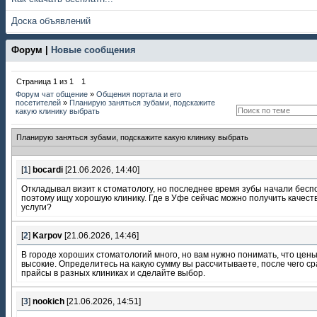
Доска объявлений
Форум |
Новые сообщения
Страница
1
из
1
1
Форум чат общение
»
Общения портала и его
посетителей
»
Планирую заняться зубами, подскажите
какую клинику выбрать
Планирую заняться зубами, подскажите какую клинику выбрать
[
1
]
bocardi
[21.06.2026, 14:40]
Откладывал визит к стоматологу, но последнее время зубы начали бесп
поэтому ищу хорошую клинику. Где в Уфе сейчас можно получить качес
услуги?
[
2
]
Karpov
[21.06.2026, 14:46]
В городе хороших стоматологий много, но вам нужно понимать, что цен
высокие. Определитесь на какую сумму вы рассчитываете, после чего с
прайсы в разных клиниках и сделайте выбор.
[
3
]
nookich
[21.06.2026, 14:51]