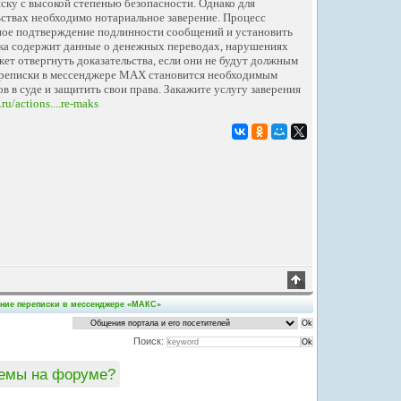
ску с высокой степенью безопасности. Однако для
ствах необходимо нотариальное заверение. Процесс
ьное подтверждение подлинности сообщений и установить
иска содержит данные о денежных переводах, нарушениях
ет отвергнуть доказательства, если они не будут должным
ереписки в мессенджере MAX становится необходимым
в в суде и защитить свои права. Закажите услугу заверения
ru/actions....re-maks
ение переписки в мессенджере «МАКС»
Поиск:
темы на форуме?