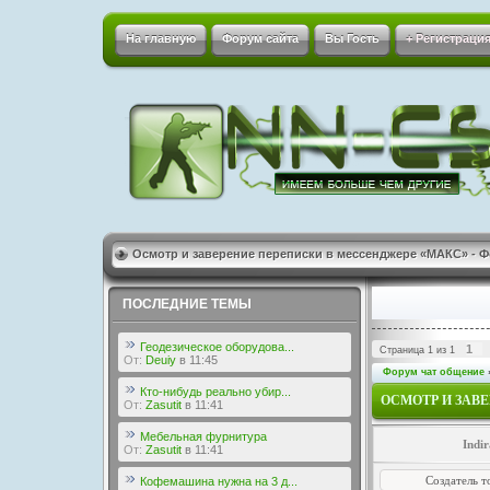
На главную
Форум сайта
Вы Гость
+ Регистрация
Осмотр и заверение переписки в мессенджере «МАКС» - Ф
ПОСЛЕДНИЕ ТЕМЫ
Геодезическое оборудова...
1
Страница
1
из
1
От:
Deuiy
в 11:45
Форум чат общение
Кто-нибудь реально убир...
ОСМОТР И ЗАВ
От:
Zasutit
в 11:41
Мебельная фурнитура
Indir
От:
Zasutit
в 11:41
Создатель т
Кофемашина нужна на 3 д...