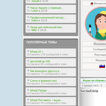
От:
Zasutit
в 11:41
Интересу
Насос Aquario с плавным...
От:
Lofyrt
в 23:19
Профессиональный инстру...
От:
Indira
в 19:19
Лазер для небольшой мас...
От:
Mifer
в 19:15
ПОПУЛЯРНЫЕ ТЕМЫ
Пользова
Сообщений
[Игра] 15 +
Оставлено 179 сообщений в теме
Репутаци
Награды
досчитай до 100
Оставлено 99 сообщений в теме
Как разыграть друга в в...
Оставлено 72 сообщений в теме
Сигны в формате psd
Форум чат общение
Оставлено 70 сообщений в теме
1
Страница
1
из
1
[Игра] Города
Оставлено 69 сообщений в теме
[Игра] Поставить + выше...
Оставлено 44 сообщений в теме