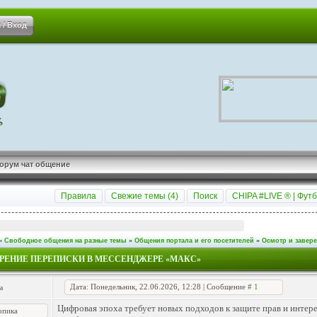
 / Вход
орум чат общение
Правила
Свежие темы (
4
)
Поиск
CHIPA #LIVE ® | Футб
»
Свободное общения на разные темы
»
Общения портала и его посетителей
»
Осмотр и завер
ЕРЕНИЕ ПЕРЕПИСКИ В МЕССЕНДЖЕРЕ «МАКС»
Дата: Понедельник, 22.06.2026, 12:28 | Сообщение #
1
a
Цифровая эпоха требует новых подходов к защите прав и интер
опика