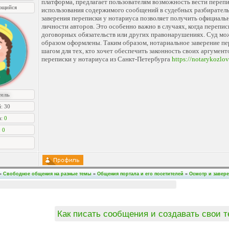
платформа, предлагает пользователям возможность вести перепи
ющийся
использования содержимого сообщений в судебных разбиратель
заверения переписки у нотариуса позволяет получить официал
личности авторов. Это особенно важно в случаях, когда переп
договорных обязательств или других правонарушениях. Суд мож
образом оформлены. Таким образом, нотариальное заверение п
шагом для тех, кто хочет обеспечить законность своих аргументо
переписки у нотариуса из Санкт-Петербурга
https://notarykozlov.
тель
: 30
я:
0
:
0
»
Свободное общения на разные темы
»
Общения портала и его посетителей
»
Осмотр и завер
Как писать сообщения и создавать свои 