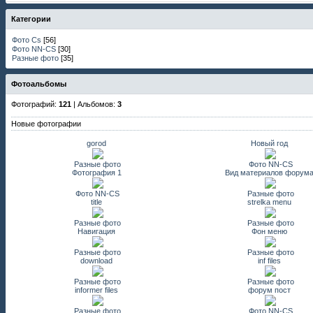
Категории
Фото Cs
[56]
Фото NN-CS
[30]
Разные фото
[35]
Фотоальбомы
Фотографий:
121
| Альбомов:
3
Новые фотографии
gorod
Новый год
Разные фото
Фото NN-CS
Фотография 1
Вид материалов форум
Фото NN-CS
Разные фото
title
strelka menu
Разные фото
Разные фото
Навигация
Фон меню
Разные фото
Разные фото
download
inf files
Разные фото
Разные фото
informer files
форум пост
Разные фото
Фото NN-CS