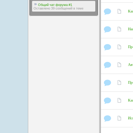
Общий чат форума #1
Оставлено 39 сообщений в теме
Ка
На
Пр
Ав
Пр
Ка
Ис