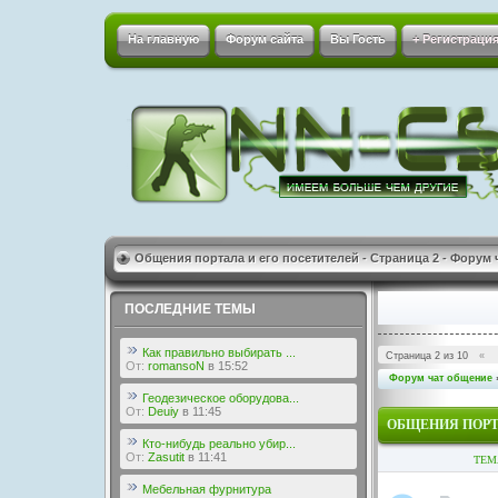
На главную
Форум сайта
Вы Гость
+ Регистрация
Общения портала и его посетителей - Страница 2 - Форум 
ПОСЛЕДНИЕ ТЕМЫ
Как правильно выбирать ...
Страница
2
из
10
«
От:
romansoN
в 15:52
Форум чат общение
Геодезическое оборудова...
От:
Deuiy
в 11:45
ОБЩЕНИЯ ПОРТ
Кто-нибудь реально убир...
От:
Zasutit
в 11:41
ТЕМ
Мебельная фурнитура