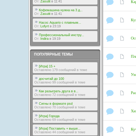
От:
Zasutit
в 11:41
Ка
Кофемашина нужна на 3 д...
От:
Zasutit
в 11:41
Ку
Насос Aquario с плавным...
От:
Lofyrt
в 23:19
Профессиональный инстру...
Ос
От:
Indira
в 19:19
ПОПУЛЯРНЫЕ ТЕМЫ
Пл
[Игра] 15 +
Оставлено 179 сообщений в теме
Ух
досчитай до 100
Оставлено 99 сообщений в теме
Как разыграть друга в в...
Ра
Оставлено 72 сообщений в теме
Сигны в формате psd
Оставлено 70 сообщений в теме
Хи
[Игра] Города
Оставлено 69 сообщений в теме
[Игра] Поставить + выше...
Ку
Оставлено 44 сообщений в теме