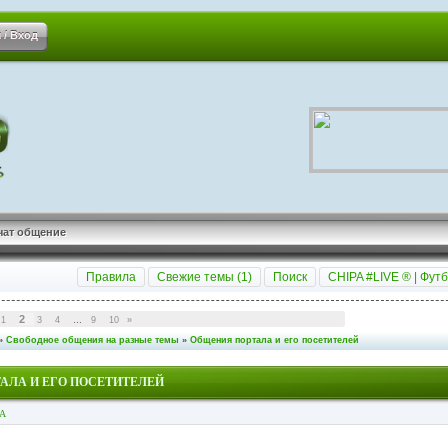
 / Вход
чат общение
Правила
Свежие темы (
1
)
Поиск
CHIPA #LIVE ® | Футб
2
1
3
4
…
9
10
»
»
Свободное общения на разные темы
»
Общения портала и его посетителей
АЛА И ЕГО ПОСЕТИТЕЛЕЙ
А