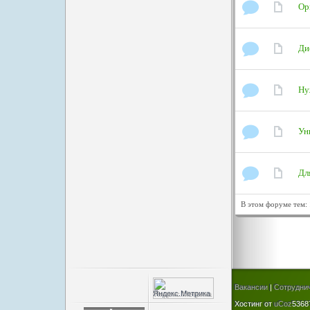
Ор
Ди
Ну
Ун
Дл
В этом форуме тем:
Вакансии
|
Сотрудни
Хостинг от
uCoz
5368