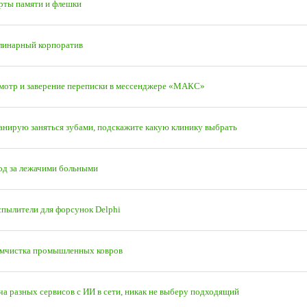
рты памяти и флешки
линарный корпоратив
мотр и заверение переписки в мессенджере «МАКС»
анирую заняться зубами, подскажите какую клинику выбрать
од за лежачими больными
спылители для форсунок Delphi
мчистка промышленных ковров
ча разных сервисов с ИИ в сети, никак не выберу подходящий