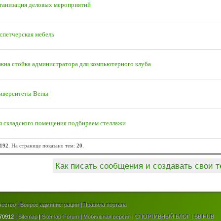
ганизация деловых мероприятий
спетчерская мебель
жна стойка администратора для компьютерного клуба
иверситеты Вены
я складского помещения подбираем стеллажи
192
. На странице показано тем:
20
.
Как писать сообщения и создавать свои 
чество
|
Вопрос администрации
|
Правила портала
70912 |
Sitemap
|
Sitemap-Forum
|
Мобильная версия
|
СПОРТИВНЫЙ БЛОГ | SB HUB