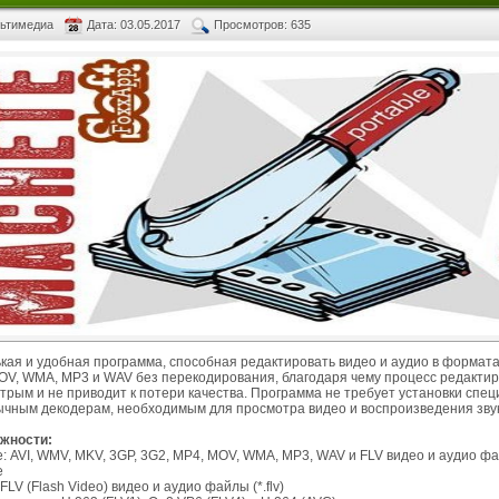
льтимедиа
Дата: 03.05.2017
Просмотров: 635
кая и удобная программа, способная редактировать видео и аудио в форматах
MOV, WMA, MP3 и WAV без перекодирования, благодаря чему процесс редакти
рым и не приводит к потери качества. Программа не требует установки спец
ычным декодерам, необходимым для просмотра видео и воспроизведения звук
жности:
 AVI, WMV, MKV, 3GP, 3G2, MP4, MOV, WMA, MP3, WAV и FLV видео и аудио фа
е
LV (Flash Video) видео и аудио файлы (*.flv)