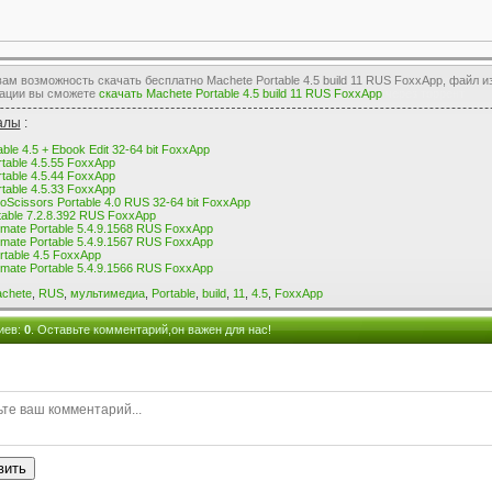
м возможность скачать бесплатно Machete Portable 4.5 build 11 RUS FoxxApp, файл и
рации вы сможете
скачать Machete Portable 4.5 build 11 RUS FoxxApp
через торрент
алы
:
able 4.5 + Ebook Edit 32-64 bit FoxxApp
table 4.5.55 FoxxApp
table 4.5.44 FoxxApp
table 4.5.33 FoxxApp
oScissors Portable 4.0 RUS 32-64 bit FoxxApp
table 7.2.8.392 RUS FoxxApp
imate Portable 5.4.9.1568 RUS FoxxApp
imate Portable 5.4.9.1567 RUS FoxxApp
rtable 4.5 FoxxApp
imate Portable 5.4.9.1566 RUS FoxxApp
chete
,
RUS
,
мультимедиа
,
Portable
,
build
,
11
,
4.5
,
FoxxApp
иев
:
0
. Оставьте комментарий,он важен для нас!
вить