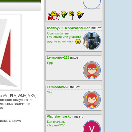
Хэллоуин Необязательнов
пишет:
Ссылки битые!
Обновите или укажите
другие источники!
Lermontov228
пишет:
Ррр
Lermontov228
пишет:
Збс
 AVI, FLV, WMV, MKV,
рования получается
иальных кодеков в
а.
Vladislav Ivaško
пишет:
йлы, а также
Как скачать
сборник???