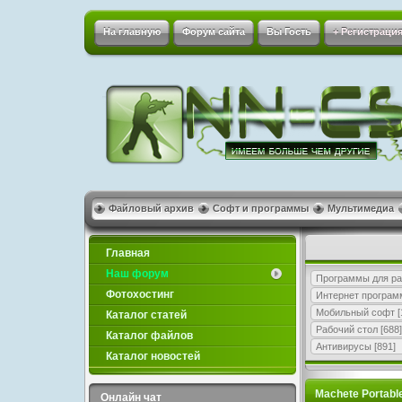
На главную
Форум сайта
Вы Гость
+ Регистрация
Файловый архив
Софт и программы
Мультимедиа
Главная
Наш форум
Программы для ра
Фотохостинг
Интернет програ
Мобильный софт
[
Каталог статей
Рабочий стол
[688]
Каталог файлов
Антивирусы
[891]
Каталог новостей
Machete Portable
Онлайн чат