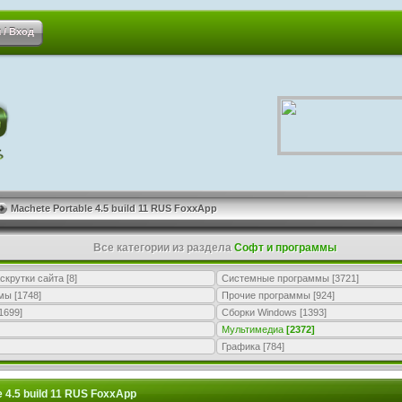
 / Вход
Machete Portable 4.5 build 11 RUS FoxxApp
Все категории из раздела
Софт и программы
скрутки сайта
[8]
Системные программы
[3721]
ммы
[1748]
Прочие программы
[924]
1699]
Сборки Windows
[1393]
Мультимедиа
[2372]
Графика
[784]
 4.5 build 11 RUS FoxxApp