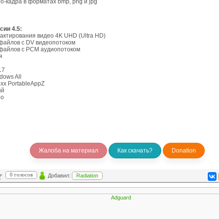
-кадра в форматах bmp, png и jpg
сии 4.5:
актирования видео 4K UHD (Ultra HD)
айлов с DV видеопотоком
файлов с PCM аудиопотоком
я
17
ows All
xx PortableAppZ
ий
о
Жалоба на материал
Как скачать?
Donation
0 голосов
Добавил:
Radiation