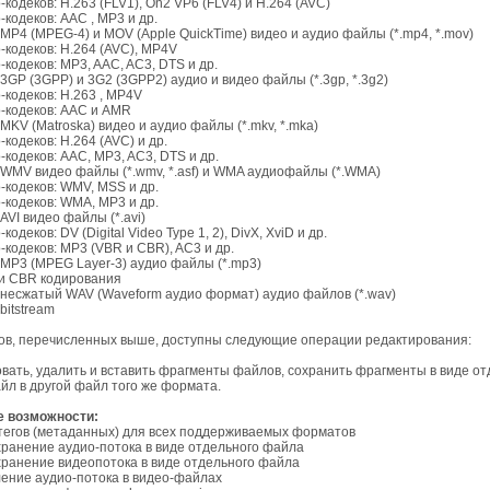
кодеков: H.263 (FLV1), On2 VP6 (FLV4) и H.264 (AVC)
кодеков: AAC , MP3 и др.
MP4 (MPEG-4) и MOV (Apple QuickTime) видео и аудио файлы (*.mp4, *.mov)
кодеков: H.264 (AVC), MP4V
кодеков: MP3, AAC, AC3, DTS и др.
3GP (3GPP) и 3G2 (3GPP2) аудио и видео файлы (*.3gp, *.3g2)
кодеков: H.263 , MP4V
-кодеков: AAC и AMR
MKV (Matroska) видео и аудио файлы (*.mkv, *.mka)
кодеков: H.264 (AVC) и др.
кодеков: AAC, MP3, AC3, DTS и др.
 WMV видео файлы (*.wmv, *.asf) и WMA аудиофайлы (*.WMA)
-кодеков: WMV, MSS и др.
-кодеков: WMA, MP3 и др.
AVI видео файлы (*.avi)
одеков: DV (Digital Video Type 1, 2), DivX, XviD и др.
кодеков: MP3 (VBR и CBR), AC3 и др.
MP3 (MPEG Layer-3) аудио файлы (*.mp3)
и CBR кодирования
 несжатый WAV (Waveform аудио формат) аудио файлов (*.wav)
itstream
ов, перечисленных выше, доступны следующие операции редактирования:
вать, удалить и вставить фрагменты файлов, сохранить фрагменты в виде о
йл в другой файл того же формата.
 возможности:
тегов (метаданных) для всех поддерживаемых форматов
хранение аудио-потока в виде отдельного файла
хранение видеопотока в виде отдельного файла
ение аудио-потока в видео-файлах