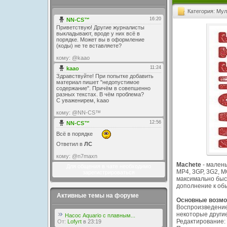
Категория: Му
Machete
- малень
Для общения в чате необходимо
MP4, 3GP, 3G2, 
зарегистрироваться
максимально быст
дополнение к об
Активные темы на форуме
Основные возмо
Воспроизведение:
некоторые други
Насос Aquario с плавным...
Редактирование: F
От:
Lofyrt
в 23:19