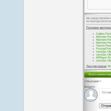
Мы представляем ва
не проходя регист
Похожие матери
Calibre Port
Machete Por
Machete Por
Machete Por
TeoreX Phot
Foxmail Por
save2pc Ult
save2pc Ult
5KPlayer Po
save2pc Ult
Теги для поиска
:
Ma
Всего комментар
="blocktable">
Войдите:
Отпра