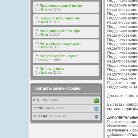
Поддержка видео-
Поддержка аудио-
Профессиональный инстру...
От:
Indira
в 19:19
Редактирование: 
Поддержка видео-
Поддержка аудио-
Лазер для небольшой мас...
От:
Mifer
в 19:15
Редактирование: 
Поддержка видео-
Какой университет выбра...
Поддержка аудио
От:
Mifer
в 13:14
Редактирование: 
Поддержка видео-
Металлоконструкции для ...
Поддержка аудио-
От:
Indira
в 11:51
Редактирование:
Поддержка видео
Как организовать переез...
Поддержка аудио
От:
Lofyrt
в 19:54
Редактирование: 
Поддержка видео-к
Печать визиток
Поддержка аудио-
От:
Indira
в 22:55
Редактирование: 
Поддержка: VBR 
Редактирование:
Поддержка: PCM b
Контакты администрации
Для всех формат
ICQ
: 593-15-993
Вырезать, копиро
SKYPE
: nn-cs.3dn.ru
вставить один фа
VK.COM
: dai_mne_id
Дополнительные
Редактирование 
Извлечение и со
Извлечение и со
Добавление/Удал