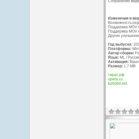
Сохранение видео
Изменения в вер
Возможность ред
Поддержка MOV ф
Поддержка MOV 
Другие улучшени
Год выпуска:
20
Платформа:
Wind
Автор сборки:
Fo
Язык:
ML / Русск
Активация:
Вшит
Размер:
1.7 MB
тирас.рф
upera.co
turbobit.net