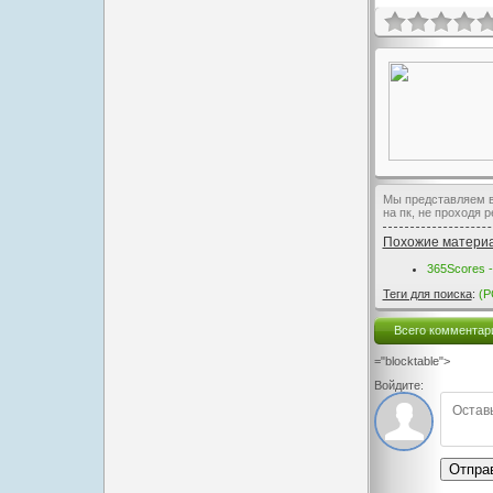
Мы представляем ва
на пк, не проходя 
Похожие матери
365Scores -
Теги для поиска
:
(P
Всего комментар
="blocktable">
Войдите:
Отпра