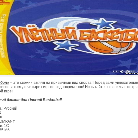
тбол»
– это свежий взгляд на привычный вид спорта! Перед вами увлекательно
оревноваться до четырех игроков одновременно! Испытайте свои силы в потр
й игре!
й баскетбол / Incredi Basketball
: Русский
8
ru
COMPANY
и: 1C
35 Мб