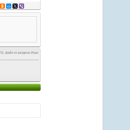
S), файл из раздела Игры
ерез торрент