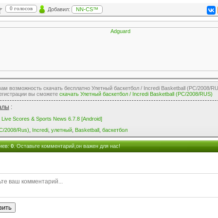
0 голосов
Добавил:
NN-CS™
м возможность скачать бесплатно Улетный баскетбол / Incredi Basketball (PC/2008/RU
регистрации вы сможете
скачать Улетный баскетбол / Incredi Basketball (PC/2008/RUS)
ч
алы
:
 Live Scores & Sports News 6.7.8 [Android]
C/2008/Rus)
,
Incredi
,
улетный
,
Basketball
,
баскетбол
иев
:
0
. Оставьте комментарий,он важен для нас!
вить