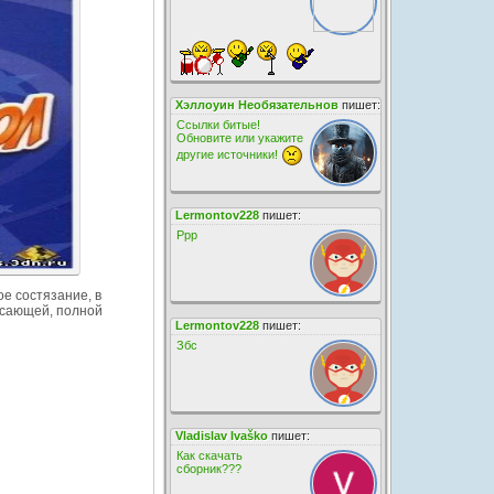
Хэллоуин Необязательнов
пишет:
Ссылки битые!
Обновите или укажите
другие источники!
Lermontov228
пишет:
Ррр
е состязание, в
ясающей, полной
Lermontov228
пишет:
Збс
Vladislav Ivaško
пишет:
Как скачать
сборник???