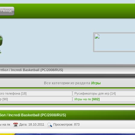
 / Вход
бол / Incredi Basketball (PC/2008/RUS)
Все категории из раздела
Игры
ого телефона
[18]
Русификаторы для игр
[14]
р
[90]
Игры на пк
[602]
л / Incredi Basketball (PC/2008/RUS)
ы на пк
Дата: 18.10.2011
Просмотров: 873