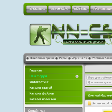
На главную
Форум сайта
Вы Гость
+ Регистрация
Файловый архив
Игры
Игры на пк
Улетный баскет
Главная
Наш форум
Игры для мобильн
Фотохостинг
Дополнения для иг
Каталог статей
Каталог файлов
Улетный баскетбо
Каталог новостей
Категория: Игр
Онлайн чат