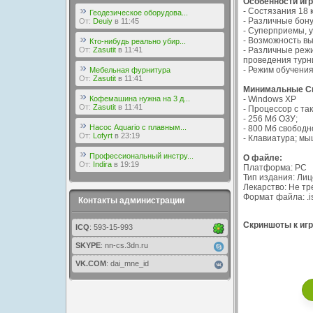
Особенности иг
- Состязания 18 
Геодезическое оборудова...
- Различные бону
От:
Deuiy
в 11:45
- Суперприемы, 
- Возможность вы
Кто-нибудь реально убир...
От:
Zasutit
в 11:41
- Различные режи
проведения турн
- Режим обучения
Мебельная фурнитура
От:
Zasutit
в 11:41
Минимальные Си
Кофемашина нужна на 3 д...
- Windows XP
От:
Zasutit
в 11:41
- Процессор с та
- 256 Мб ОЗУ;
Насос Aquario с плавным...
- 800 Мб свободн
От:
Lofyrt
в 23:19
- Клавиатура; мы
Профессиональный инстру...
О файле:
От:
Indira
в 19:19
Платформа: PC
Тип издания: Ли
Лекарство: Не тр
Формат файла: .i
Контакты администрации
Скриншоты к игре
ICQ
: 593-15-993
SKYPE
: nn-cs.3dn.ru
VK.COM
: dai_mne_id