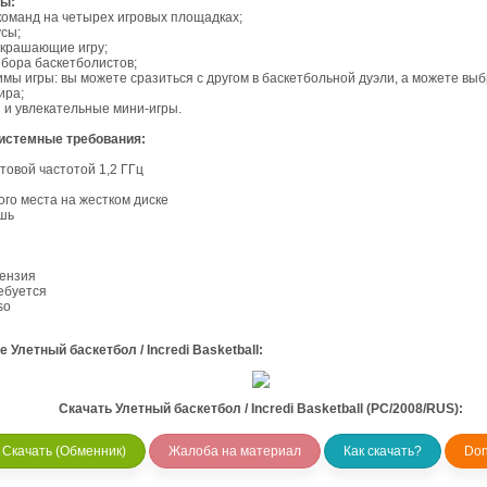
ры
:
команд на четырех игровых площадках;
сы;
украшающие игру;
бора баскетболистов;
мы игры: вы можете сразиться с другом в баскетбольной дуэли, а можете выб
ира;
 и увлекательные мини-игры.
стемные требования:
ктовой частотой 1,2 ГГц
ого места на жестком диске
шь
цензия
ебуется
so
 Улетный баскетбол / Incredi Basketball:
Скачать Улетный баскетбол / Incredi Basketball (PC/2008/RUS):
Скачать (Обменник)
Жалоба на материал
Как скачать?
Don