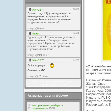
«Улётный баске
котором могут с
азарта спортивно
Название:
Улетны
Для общения в чате необходимо
Жанры: Спорт
зарегистрироваться
Язык Интерфейса
Год выпуска: 200
Разработчик: Ido
Активные темы на форуме
Издатель: PUB 
Издатель в Росси
Размер файла: 3
Как правильно выбирать ...
От:
romansoN
в 15:52