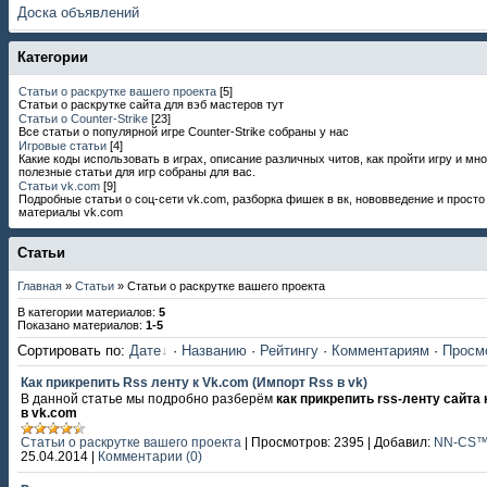
Доска объявлений
Категории
Статьи о раскрутке вашего проекта
[5]
Статьи о раскрутке сайта для вэб мастеров тут
Статьи о Counter-Strike
[23]
Все статьи о популярной игре Counter-Strike собраны у нас
Игровые статьи
[4]
Какие коды использовать в играх, описание различных читов, как пройти игру и мно
полезные статьи для игр собраны для вас.
Статьи vk.com
[9]
Подробные статьи о соц-сети vk.com, разборка фишек в вк, нововведение и прост
материалы vk.com
Статьи
Главная
»
Статьи
» Статьи о раскрутке вашего проекта
В категории материалов
:
5
Показано материалов
:
1-5
Сортировать по
:
Дате
·
Названию
·
Рейтингу
·
Комментариям
·
Просм
Как прикрепить Rss ленту к Vk.com (Импорт Rss в vk)
В данной статье мы подробно разберём
как прикрепить rss-ленту сайта 
в vk.com
Статьи о раскрутке вашего проекта
|
Просмотров:
2395
|
Добавил:
NN-CS
25.04.2014
|
Комментарии (0)