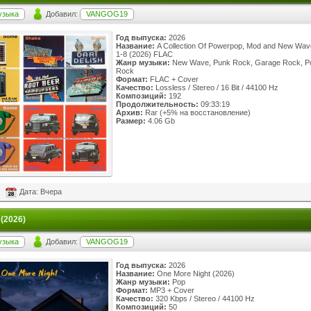
узыка
Добавил:
VANGOG19
Год выпуска:
2026
Название:
A Collection Of Powerpop, Mod and New Wave
1-8 (2026) FLAC
Жанр музыки:
New Wave, Punk Rock, Garage Rock, Pos
Rock
Формат:
FLAC + Cover
Качество:
Lossless / Stereo / 16 Bit / 44100 Hz
Композиций:
192
Продолжительность:
09:33:19
Архив:
Rar (+5% на восстановление)
Размер:
4.06 Gb
Дата: Вчера
 (2026)
узыка
Добавил:
VANGOG19
Год выпуска:
2026
Название:
One More Night (2026)
Жанр музыки:
Pop
Формат:
MP3 + Cover
Качество:
320 Kbps / Stereo / 44100 Hz
Композиций:
50