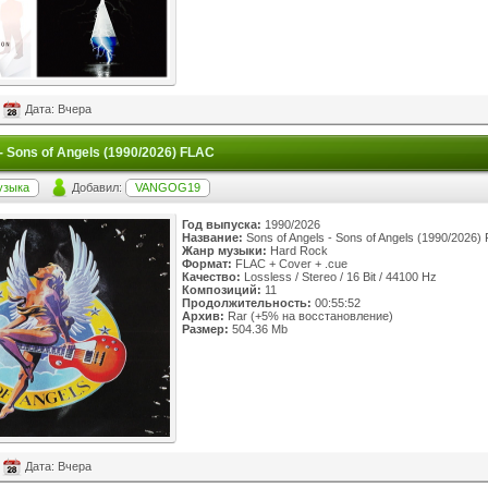
Дата: Вчера
- Sons of Angels (1990/2026) FLAC
узыка
Добавил:
VANGOG19
Год выпуска:
1990/2026
Название:
Sons of Angels - Sons of Angels (1990/2026)
Жанр музыки:
Hard Rock
Формат:
FLAC + Cover + .cue
Качество:
Lossless / Stereo / 16 Bit / 44100 Hz
Композиций:
11
Продолжительность:
00:55:52
Архив:
Rar (+5% на восстановление)
Размер:
504.36 Mb
Дата: Вчера