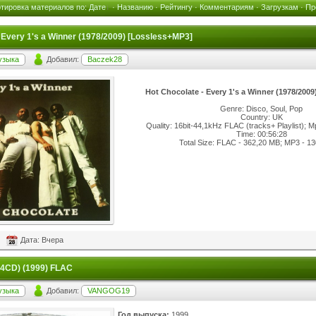
тировка материалов по:
Дате
·
Названию
·
Рейтингу
·
Комментариям
·
Загрузкам
·
Пр
 Every 1's a Winner (1978/2009) [Lossless+MP3]
узыка
Добавил:
Baczek28
Hot Chocolate - Every 1's a Winner (1978/200
Genre: Disco, Soul, Pop
Country: UK
Quality: 16bit-44,1kHz FLAC (tracks+ Playlist);
Time: 00:56:28
Total Size: FLAC - 362,20 MB; MP3 - 1
Дата: Вчера
(4CD) (1999) FLAC
узыка
Добавил:
VANGOG19
Год выпуска:
1999