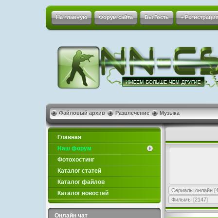
На главную
Форум сайта
Вы Гость
+ Регистрация
Файловый архив
Развлечение
Музыка
Главная
Наш форум
Фотохостинг
Каталог статей
Каталог файлов
Сериалы онлайн
[4
Каталог новостей
Фильмы
[2147]
Онлайн чат