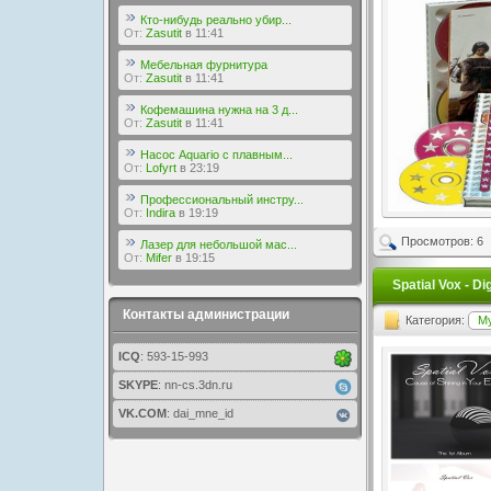
Кто-нибудь реально убир...
От:
Zasutit
в 11:41
Мебельная фурнитура
От:
Zasutit
в 11:41
Кофемашина нужна на 3 д...
От:
Zasutit
в 11:41
Насос Aquario с плавным...
От:
Lofyrt
в 23:19
Профессиональный инстру...
От:
Indira
в 19:19
Просмотров: 6
Лазер для небольшой мас...
От:
Mifer
в 19:15
Spatial Vox - D
Контакты администрации
Категория:
М
ICQ
: 593-15-993
SKYPE
: nn-cs.3dn.ru
VK.COM
: dai_mne_id