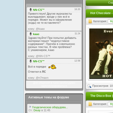
Сор
Hot Chocolate -
Категория:
М
Для общения в чате необходимо
Просмотров: 10
зарегистрироваться
The Disco Box 
Активные темы на форуме
Категория:
М
Геодезическое оборудова...
От:
Deuiy
в 11:45