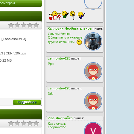
осмотрам
Хэллоуин Необязательнов
пишет:
Ссылки битые!
Обновите или укажите
9) [Lossless+MP3]
другие источники!
 Mp3 | CBR 320kbps
Lermontov228
пишет:
30,22 MB
Ррр
Lermontov228
пишет:
Збс
подробнее
Vladislav Ivaško
пишет:
Как скачать
сборник???