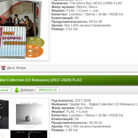
Название:
The Disco Box (4CD) (1999) FLAC
Жанр музыки:
Electro, Disco
Формат:
FLAC + Cover + .cue
Качество:
Lossless / Stereo / 16 Bit / 44100 Hz
Композиций:
80
Продолжительность:
04:51:38
Архив:
Rar (+5% на восстановление)
Размер:
2.01 Gb
Дата: Вчера
igital Collection (13 Releases) (2017-2026) FLAC
узыка
Добавил:
VANGOG19
Год выпуска:
2017-2026
Название:
Spatial Vox - Digital Collection (13 Releases
Жанр музыки:
Euro Disco
Формат:
FLAC + Cover
Качество:
Lossless / Stereo / 16 Bit / 44100 Hz
Композиций:
58
Продолжительность:
04:25:24
Архив:
Rar (+5% на восстановление)
Размер:
1.95 Gb