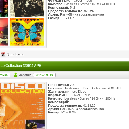
Формат:
FLAC + Cover + .cue
Качество:
Lossless / Stereo / 16 Bit / 44100 Hz
Композиций:
542
Продолжительность:
36:53:40
Архив:
Rar (+5% на восстановление)
Размер:
17.71 Gb
Дата: Вчера
co Collection (2001) APE
узыка
Добавил:
VANGOG19
Год выпуска:
2001
Название:
Radiorama - Disco Collection (2001) APE
Жанр музыки:
Italo Disco
Формат:
APE + Cover + .cue
Качество:
Lossless / Stereo / 16 Bit / 44100 Hz
Композиций:
16
Продолжительность:
01:13:25
Архив:
Rar (+5% на восстановление)
Размер:
525.68 Mb