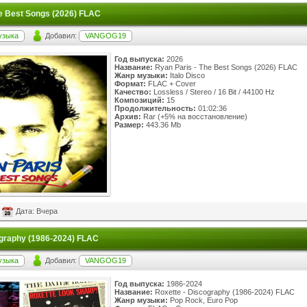
he Best Songs (2026) FLAC
узыка
Добавил:
VANGOG19
Год выпуска:
2026
Название:
Ryan Paris - The Best Songs (2026) FLAC
Жанр музыки:
Italo Disco
Формат:
FLAC + Cover
Качество:
Lossless / Stereo / 16 Bit / 44100 Hz
Композиций:
15
Продолжительность:
01:02:36
Архив:
Rar (+5% на восстановление)
Размер:
443.36 Mb
Дата: Вчера
ography (1986-2024) FLAC
узыка
Добавил:
VANGOG19
Год выпуска:
1986-2024
Название:
Roxette - Discography (1986-2024) FLAC
Жанр музыки:
Pop Rock, Euro Pop