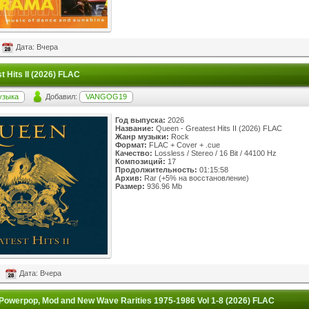
Дата: Вчера
t Hits II (2026) FLAC
узыка
Добавил:
VANGOG19
Год выпуска:
2026
Название:
Queen - Greatest Hits II (2026) FLAC
Жанр музыки:
Rock
Формат:
FLAC + Cover + .cue
Качество:
Lossless / Stereo / 16 Bit / 44100 Hz
Композиций:
17
Продолжительность:
01:15:58
Архив:
Rar (+5% на восстановление)
Размер:
936.96 Mb
Дата: Вчера
 Powerpop, Mod and New Wave Rarities 1975-1986 Vol 1-8 (2026) FLAC