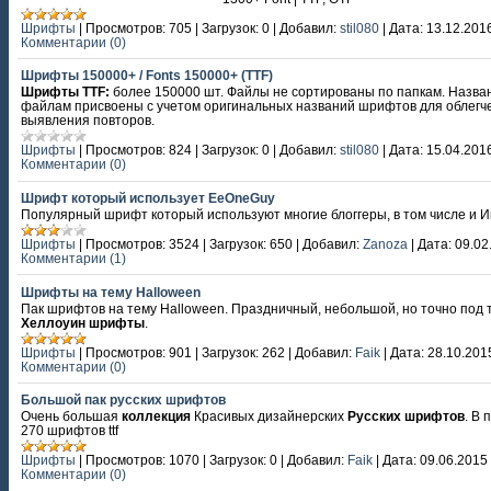
Шрифты
|
Просмотров:
705
|
Загрузок:
0
|
Добавил:
stil080
|
Дата:
13.12.201
Комментарии (0)
Шрифты 150000+ / Fonts 150000+ (TTF)
Шрифты TTF:
более 150000 шт. Файлы не сортированы по папкам. Назва
файлам присвоены с учетом оригинальных названий шрифтов для облегч
выявления повторов.
Шрифты
|
Просмотров:
824
|
Загрузок:
0
|
Добавил:
stil080
|
Дата:
15.04.201
Комментарии (0)
Шрифт который использует EeOneGuy
Популярный шрифт который используют многие блоггеры, в том числе и И
Шрифты
|
Просмотров:
3524
|
Загрузок:
650
|
Добавил:
Zanoza
|
Дата:
09.02
Комментарии (1)
Шрифты на тему Halloween
Пак шрифтов на тему Halloween. Праздничный, небольшой, но точно под 
Хеллоуин шрифты
.
Шрифты
|
Просмотров:
901
|
Загрузок:
262
|
Добавил:
Faik
|
Дата:
28.10.201
Комментарии (0)
Большой пак русских шрифтов
Очень большая
коллекция
Красивых дизайнерских
Русских шрифтов
. В 
270 шрифтов ttf
Шрифты
|
Просмотров:
1070
|
Загрузок:
0
|
Добавил:
Faik
|
Дата:
09.06.2015
Комментарии (0)