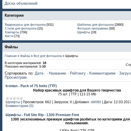
Доска объявлений
Категории
Видеокурсы для фотошопа
[931]
Шаблоны для фотошопа
[2880]
Стили для фотошопа
[15]
Фотошоп программы
[68]
Клипарты
[706]
Шрифты
[18]
Кисти
[73]
Файлы
Главная
»
Файлы
»
Всё для фотошопа
» Шрифты
В категории материалов
:
18
Ст
Показано материалов
:
1-10
Сортировать по
:
Дате
·
Названию
·
Рейтингу
·
Комментариям
·
Загру
Просмотрам
Iconian - Pack of 75 fonts (TTF)
Набор красивых шрифтов для Вашего творчества
75 шт. | TTF | 113.15 Mb
Шрифты
|
Просмотров:
662
|
Загрузок:
0
|
Добавил:
stil080
|
Дата:
12.03.201
Комментарии (0)
Шрифты - Full Site Rip - 1300 Premium Font
1300 эксклюзивных премиум шрифтов разбитых по категориям для
пользования.
1300+ Font | TTF, OTF