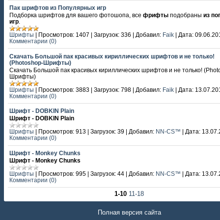
Пак шрифтов из Популярных игр
Подборка шрифтов для вашего фотошопа, все
фрифты
подобраны
из п
игр
.
Шрифты
|
Просмотров:
1407
|
Загрузок:
336
|
Добавил:
Faik
|
Дата:
09.06.20
Комментарии (0)
Скачать Большой пак красивых кириллических шрифтов и не только!
(Photoshop-Шрифты)
Скачать Большой пак красивых кириллических шрифтов и не только! (Phot
Шрифты)
Шрифты
|
Просмотров:
3883
|
Загрузок:
798
|
Добавил:
Faik
|
Дата:
13.07.20
Комментарии (0)
Шрифт - DOBKIN Plain
Шрифт - DOBKIN Plain
Шрифты
|
Просмотров:
913
|
Загрузок:
39
|
Добавил:
NN-CS™
|
Дата:
13.07
Комментарии (0)
Шрифт - Monkey Chunks
Шрифт - Monkey Chunks
Шрифты
|
Просмотров:
995
|
Загрузок:
44
|
Добавил:
NN-CS™
|
Дата:
13.07
Комментарии (0)
1-10
11-18
Полная версия сайта