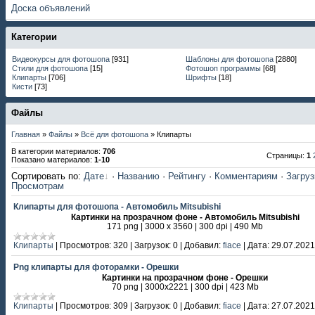
Доска объявлений
Категории
Видеокурсы для фотошопа
[931]
Шаблоны для фотошопа
[2880]
Стили для фотошопа
[15]
Фотошоп программы
[68]
Клипарты
[706]
Шрифты
[18]
Кисти
[73]
Файлы
Главная
»
Файлы
»
Всё для фотошопа
» Клипарты
В категории материалов
:
706
Страницы
:
1
Показано материалов
:
1-10
Сортировать по
:
Дате
·
Названию
·
Рейтингу
·
Комментариям
·
Загру
Просмотрам
Клипарты для фотошопа - Автомобиль Mitsubishi
Картинки на прозрачном фоне - Автомобиль Mitsubishi
171 png | 3000 х 3560 | 300 dpi | 490 Mb
Клипарты
|
Просмотров:
320
|
Загрузок:
0
|
Добавил:
fiace
|
Дата:
29.07.2021
Png клипарты для фоторамки - Орешки
Картинки на прозрачном фоне - Орешки
70 png | 3000х2221 | 300 dpi | 423 Mb
Клипарты
|
Просмотров:
309
|
Загрузок:
0
|
Добавил:
fiace
|
Дата:
27.07.2021