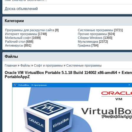
Доска объявлений
Категории
Программы для раскрутки сайта
[8]
Системные программы
[3721]
Интернет программы
[1748]
Прочие программы
[924]
Мобильный софт
[1699]
Сборки Windows
[1393]
Рабочий стол
[688]
Мультимедиа
[2372]
Антивирусы
[891]
Графика
[784]
Файлы
Главная
»
Файлы
»
Софт и программы
»
Системные программы
Oracle VM VirtualBox Portable 5.1.18 Build 114002 x86-amd64 + Exte
PortableAppZ