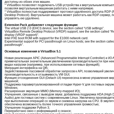
доступны из обоих этих машин.
* VirtualBox позволяет подключать USB-устройства к виртуальным компью
позволяя виртуальным машинам работать с ними напрямую.
* VirtualBox полностью поддерживает протокол удалённого доступа RDP 
Desktop Protocol). Виртуальная машина может работать как RDP-сервер, 
управлять ею удалённо.
Extension Pack добавляет следующие функции:
The virtual USB 2.0 (EHCI) device; see the section called “USB settings”.
VirtualBox Remote Desktop Protocol (VRDP) support; see the section called “
display (VRDP support)”.
Intel PXE boot ROM with support for the E1000 network card.
Experimental support for PCI passthrough on Linux hosts; see the section calle
passthrough”.
Основные изменения в VirtualBox 5.1
Новая реализация APIC (Advanced Programmable Interrupt Controller) и I/O 
примечательная значительным увеличением производительности при не
видах нагрузки (например, при использовании сетевых функций);
Миграция интерфейса на Qt5;
Задействование пассивной обработки запросов к API, позволившей увели
производительность и отзывчивость VM GUI;
Функция отсоединения GUI (Detach UI) перенесена в меню управления ви
машиной;
Поддержка паравиртуализированной отладки Hyper-V для гостевых окруж
Windows;
Расширенная эмуляция MMIO (Memory-mapped I/O);
Улучшения, связанные с выводом звука: добавлена поддержка HDA (High De
Audio) для гостевых систем с современными Linux. Увеличена производит
при выполнении операций со звуком и снижена нагрузка на CPU. В эмулят
обеспечена возможность более точного управления громкостью;
Улучшение поддержи Python 3;
Переработано окно с информацией о сеансе;