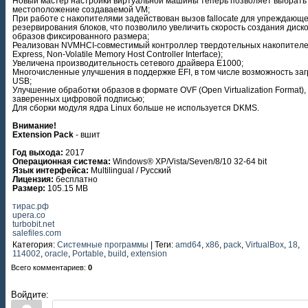
Новый мастер настройки виртуальной машины теперь позволяет выбрать
местоположение создаваемой VM;
При работе с накопителями задействован вызов fallocate для упреждающе
резервирования блоков, что позволило увеличить скорость создания диск
образов фиксированного размера;
Реализован NVMHCI-совместимый контроллер твердотельных накопител
Express, Non-Volatile Memory Host Controller Interface);
Увеличена производительность сетевого драйвера E1000;
Многочисленные улучшения в поддержке EFI, в том числе возможность заг
USB;
Улучшение обработки образов в формате OVF (Open Virtualization Format),
заверенных цифровой подписью;
Для сборки модуля ядра Linux больше не используется DKMS.
Внимание!
Extension Pack
- вшит
Год выхода:
2017
Операционная система:
Windows® XP/Vista/Seven/8/10 32-64 bit
Язык интерфейса:
Multilingual / Русский
Лицензия:
бесплатно
Размер:
105.15 MB
тирас.рф
upera.co
turbobit.net
salefiles.com
Категория
:
Системные программы
|
Теги
:
amd64
,
x86
,
pack
,
VirtualBox
,
18
,
114002
,
oracle
,
Portable
,
build
,
extension
Всего комментариев
:
0
Войдите: