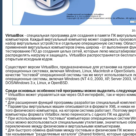
16.
VirtualBox
- специальная программа для создания в памяти ПК виртуальн
компьютеров. Каждый виртуальный компьютер может содержать произво
набор виртуальных устройств и отдельную операционную систему. Област
применения виртуальных компьютеров очень широка - от выполнения фун
тестированию ПО до создания целых сетей, которые легко масштабироват
распределять нагрузку и защищать. VirtualBox распространяется бесплатн
открытым исходным кодом.
Существуют версии VirtualBox, предназначенные для установки на практи
операционных системах, включая Windows, Linux, Macintosh и OpenSolaris.
качестве "гостевой" операционной системы так же могут использоваться 
операционные системы, включая Windows (NT 4.0, 2000, XP, Server 2003, Vi
DOS/Windows 3.x, Linux, и OpenBSD.
Среди основных особенностей программы можно выделить следующи
* VirtualBox может управляться как через GUI-интерфейс, так и через ком
строку.
* Для расширения функций программы разработан специальный комплект
* Параметры виртуальных машин описываются в формате XML и никак не 
того физического компьютера, на котором система работает. Поэтому ви
компьютеры формата VirtalBox легко переносить с одного ПК на другой.
* При использовании на "гостевых" компьютерах операционных систем Wi
Linux можно воспользоваться специальными утилитами, значительно об
переключение между физическим и виртуальными компьютерами.
* Для быстрого обмена файлами между гостевым и физическим ПК можно 
так называемые "разделяемые каталоги" (Shared folders), которые однов