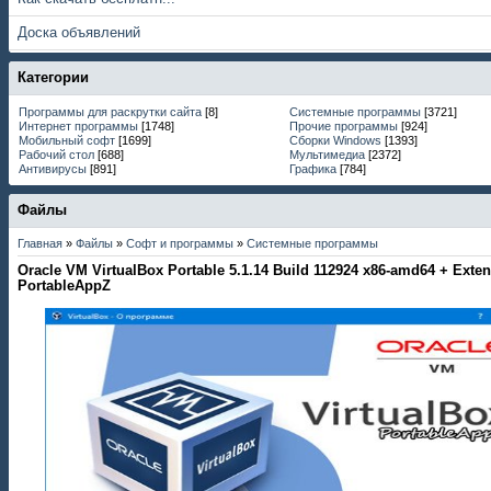
Доска объявлений
Категории
Программы для раскрутки сайта
[8]
Системные программы
[3721]
Интернет программы
[1748]
Прочие программы
[924]
Мобильный софт
[1699]
Сборки Windows
[1393]
Рабочий стол
[688]
Мультимедиа
[2372]
Антивирусы
[891]
Графика
[784]
Файлы
Главная
»
Файлы
»
Софт и программы
»
Системные программы
Oracle VM VirtualBox Portable 5.1.14 Build 112924 x86-amd64 + Exte
PortableAppZ