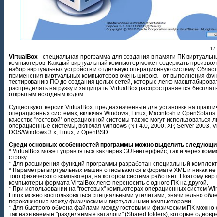
17.
VirtualBox
- специальная программа для создания в памяти ПК виртуальн
компьютеров. Каждый виртуальный компьютер может содержать произво
набор виртуальных устройств и отдельную операционную систему. Област
применения виртуальных компьютеров очень широка - от выполнения фун
тестированию ПО до создания целых сетей, которые легко масштабироват
распределять нагрузку и защищать. VirtualBox распространяется бесплатн
открытым исходным кодом.
Существуют версии VirtualBox, предназначенные для установки на практи
операционных системах, включая Windows, Linux, Macintosh и OpenSolaris.
качестве "гостевой" операционной системы так же могут использоваться 
операционные системы, включая Windows (NT 4.0, 2000, XP, Server 2003, Vi
DOS/Windows 3.x, Linux, и OpenBSD.
Среди основных особенностей программы можно выделить следующи
* VirtualBox может управляться как через GUI-интерфейс, так и через ком
строку.
* Для расширения функций программы разработан специальный комплект
* Параметры виртуальных машин описываются в формате XML и никак не 
того физического компьютера, на котором система работает. Поэтому ви
компьютеры формата VirtalBox легко переносить с одного ПК на другой.
* При использовании на "гостевых" компьютерах операционных систем Wi
Linux можно воспользоваться специальными утилитами, значительно об
переключение между физическим и виртуальными компьютерами.
* Для быстрого обмена файлами между гостевым и физическим ПК можно 
так называемые "разделяемые каталоги" (Shared folders), которые однов