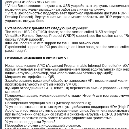
доступны из обоих этих машин.
* VirtualBox позволяет подключать USB-устройства к виртуальным компью
позволяя виртуальным машинам работать с ними напрямую.
* VirtualBox полностью поддерживает протокол удалённого доступа RDP 
Desktop Protocol). Виртуальная машина может работать как RDP-сервер, 
управлять ею удалённо.
Extension Pack добавляет следующие функции:
The virtual USB 2.0 (EHCI) device; see the section called “USB settings”.
VirtualBox Remote Desktop Protocol (VRDP) support; see the section called “
display (VRDP support)”.
Intel PXE boot ROM with support for the E1000 network card.
Experimental support for PCI passthrough on Linux hosts; see the section calle
passthrough”.
Основные изменения в VirtualBox 5.1
Новая реализация APIC (Advanced Programmable Interrupt Controller) и I/O 
примечательная значительным увеличением производительности при не
видах нагрузки (например, при использовании сетевых функций);
Миграция интерфейса на Qt5;
Задействование пассивной обработки запросов к API, позволившей увели
производительность и отзывчивость VM GUI;
Функция отсоединения GUI (Detach UI) перенесена в меню управления ви
машиной;
Поддержка паравиртуализированной отладки Hyper-V для гостевых окруж
Windows;
Расширенная эмуляция MMIO (Memory-mapped I/O);
Улучшения, связанные с выводом звука: добавлена поддержка HDA (High De
Audio) для гостевых систем с современными Linux. Увеличена производит
при выполнении операций со звуком и снижена нагрузка на CPU. В эмулят
обеспечена возможность более точного управления громкостью;
Улучшение поддержи Python 3;
Переработано окно с информацией о сеансе;