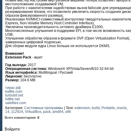
Новый мастер настройки виртуальной машины теперь позволяет выбрать
местоположение создаваемой VM;
При работе с накопителями задействован вызов fallocate для упреждающе
резервирования блоков, что позволило увеличить скорость создания диск
образов фиксированного размера;
Реализован NVMHCI-совместимый контроллер твердотельных накопител
Express, Non-Volatile Memory Host Controller Interface);
Увеличена производительность сетевого драйвера E1000;
Многочисленные улучшения в поддержке EFI, в том числе возможность заг
USB;
Улучшение обработки образов в формате OVF (Open Virtualization Format),
заверенных цифровой подписью;
Для сборки модуля ядра Linux больше не используется DKMS.
Внимание!
Extension Pack
- вшит
Год выхода:
2017
Операционная система:
Windows® XP/Vista/Seven/8/10 32-64 bit
Язык интерфейса:
Multilingual / Русский
Лицензия:
бесплатно
Размер:
104.6 MB
тирас.рф
katfile.com
turbobit.net
hitfile.net
salefiles.com
Категория
:
Системные программы
|
Теги
:
extension
,
build
,
Portable
,
oracle
,
14
,
112924
,
VirtualBox
,
pack
,
amd64
,
x86
Всего комментариев
:
0
Войдите: