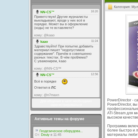
Категория: Му
PowerDirector -
Для общения в чате необходимо
PowerDirector, в
зарегистрироваться
профессиональны
ATI-Stream для м
высоком качестве
Активные темы на форуме
Программа включ
более быстро и 
Геодезическое оборудова...
материалы любит
От:
Deuiy
в 11:45