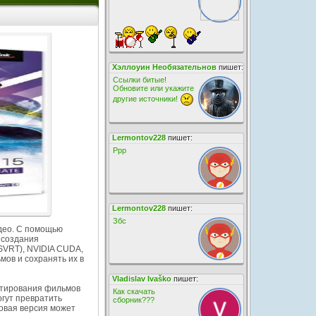
Хэллоуин Необязательнов
пишет:
Ссылки битые!
Обновите или укажите
другие источники!
Lermontov228
пишет:
Ррр
Lermontov228
пишет:
Збс
идео. С помощью
 создания
SVRT), NVIDIA CUDA,
мов и сохранять их в
Vladislav Ivaško
пишет:
актирования фильмов
Как скачать
гут превратить
сборник???
овая версия может