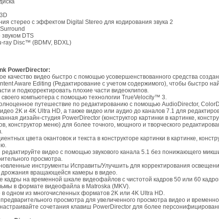
диска
 3D
ния стерео с эффектом Digital Stereo для кодирования звука 2
1 Surround
о звуком DTS
lu-ray Disc™ (BDMV, BDXL)
nk PowerDirector:
ое качество видео быстро с помощью усовершенствованного средства создан
ntent Aware Editing (Редактирование с учетом содержимого), чтобы быстро на
сти и подкорректировать плохие части видеоклипов.
у своего компьютера с помощью технологии TrueVelocity™ 3.
полноценное путешествие по редактированию с помощью AudioDirector, ColorDir
идео 2K и 4K Ultra HD, а также видео или аудио до каналов 7.1 для редактиро
анная дизайн-студия PowerDirector (конструктор картинки в картинке, констру
ов, конструктор меню) для более точного, мощного и творческого редактиров
.
диентных цвета окантовок и текста в конструкторе картинки в картинке, констр
ю.
 редактируйте видео с помощью звукового канала 5.1 без понижающего микш
рительного просмотра.
бновленные инструменты Исправить/Улучшить для корректирования освещения
 дрожания вращающейся камеры в видео.
е кадры на временной шкале видеофайлов с чистотой кадров 50 или 60 кадров
льмы в формате видеофайла в Matroska (MKV).
 в одном из многочисленных форматов 2K или 4K Ultra HD.
о предварительного просмотра для увеличенного просмотра видео и временн
 настраивайте сочетания клавиш PowerDirector для более персонифицирован