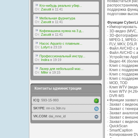
похвастаться ра
распространяему
Кто-нибудь реально убир...
От:
Zasutit
в 11:41
поддержка функци
подготовки высок
Мебельная фурнитура
От:
Zasutit
в 11:41
Функции CyberLi
• Импортировать
Кофемашина нужна на 3 д...
· 3D-видео (MVC,
От:
Zasutit
в 11:41
· 3D-фотографии
· MPEG-1, MPEG-
Насос Aquario с плавным...
· FLV, MKV, DSLR
От:
Lofyrt
в 23:19
· Файл AVCHD с 
· Файл AVCHD с 
Профессиональный инстру...
· Устройство Ap
От:
Indira
в 19:19
· Видео 4K (боле
· Клип с поддержк
Лазер для небольшой мас...
· Клип с поддержк
От:
Mifer
в 19:15
· Клип с поддерж
· Клип с поддерж
· MOD, TOD
· Клип WTV (вид
Контакты администрации
· Клип WTV (H.26
· DVR-MS
• Функции захват
ICQ
: 593-15-993
· Захват с виде
SKYPE
: nn-cs.3dn.ru
· Захват с тюнер
· Захват аналого
VK.COM
: dai_mne_id
· Захват с внешн
· Захват с виде
· QuickScan
· SmartCaption
· Копирование D