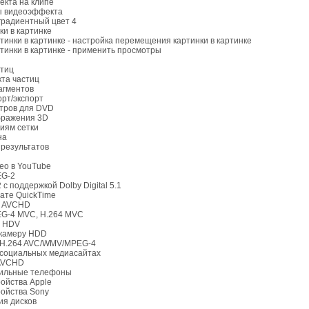
екта на клипе
ы видеоэффекта
 градиентный цвет 4
ки в картинке
ртинки в картинке - настройка перемещения картинки в картинке
ртинки в картинке - применить просмотры
стиц
та частиц
агментов
орт/экспорт
итров для DVD
бражения 3D
ниям сетки
на
 результатов
део в YouTube
EG-2
с поддержкой Dolby Digital 5.1
ате QuickTime
4 AVCHD
EG-4 MVC, H.264 MVC
у HDV
окамеру HDD
а H.264 AVC/WMV/MPEG-4
а социальных медиасайтах
 AVCHD
бильные телефоны
ройства Apple
ройства Sony
ия дисков