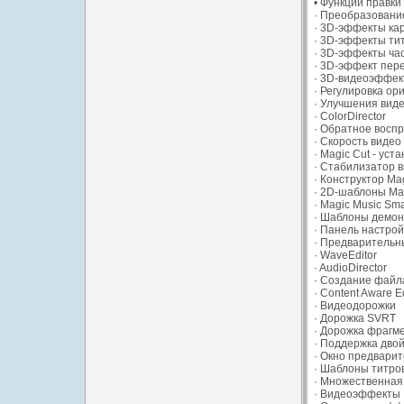
• Функции правки
· Преобразовани
· 3D-эффекты кар
· 3D-эффекты ти
· 3D-эффекты ча
· 3D-эффект пер
· 3D-видеоэффек
· Регулировка ор
· Улучшения виде
· ColorDirector
· Обратное восп
· Скорость видео
· Magic Cut - уст
· Стабилизатор 
· Конструктор Ma
· 2D-шаблоны Mag
· Magic Music Sm
· Шаблоны демон
· Панель настрой
· Предварительны
· WaveEditor
· AudioDirector
· Создание файл
· Content Aware 
· Видеодорожки
· Дорожка SVRT
· Дорожка фрагм
· Поддержка дво
· Окно предвари
· Шаблоны титро
· Множественная 
· Видеоэффекты