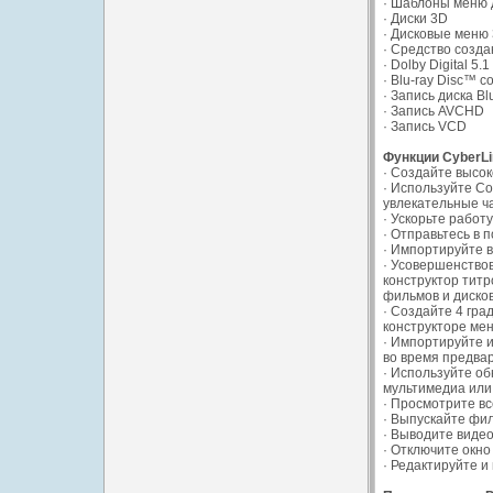
· Шаблоны меню 
· Диски 3D
· Дисковые меню
· Средство созда
· Dolby Digital 5.
· Blu-ray Disc™ с
· Запись диска B
· Запись AVCHD
· Запись VCD
Функции CyberLi
· Создайте высок
· Используйте Co
увлекательные ча
· Ускорьте работ
· Отправьтесь в 
· Импортируйте в
· Усовершенствов
конструктор титр
фильмов и дисков
· Создайте 4 гра
конструкторе мен
· Импортируйте и
во время предва
· Используйте о
мультимедиа или
· Просмотрите вс
· Выпускайте фи
· Выводите видео
· Отключите окн
· Редактируйте и