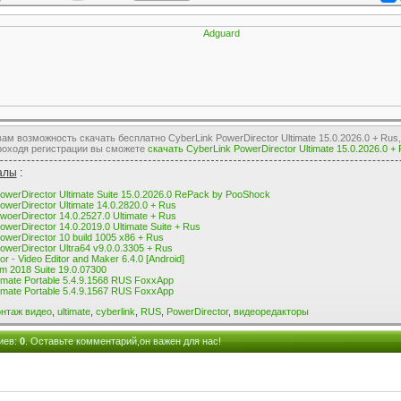
м возможность скачать бесплатно CyberLink PowerDirector Ultimate 15.0.2026.0 + Rus
роходя регистрации вы сможете
скачать CyberLink PowerDirector Ultimate 15.0.2026.0 +
алы
:
owerDirector Ultimate Suite 15.0.2026.0 RePack by PooShock
owerDirector Ultimate 14.0.2820.0 + Rus
woerDirector 14.0.2527.0 Ultimate + Rus
owerDirector 14.0.2019.0 Ultimate Suite + Rus
owerDirector 10 build 1005 x86 + Rus
owerDirector Ultra64 v9.0.0.3305 + Rus
r - Video Editor and Maker 6.4.0 [Android]
um 2018 Suite 19.0.07300
imate Portable 5.4.9.1568 RUS FoxxApp
imate Portable 5.4.9.1567 RUS FoxxApp
нтаж видео
,
ultimate
,
cyberlink
,
RUS
,
PowerDirector
,
видеоредакторы
иев
:
0
. Оставьте комментарий,он важен для нас!