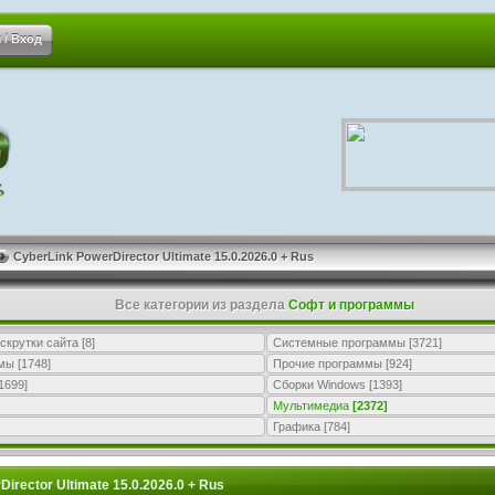
 / Вход
CyberLink PowerDirector Ultimate 15.0.2026.0 + Rus
Все категории из раздела
Софт и программы
скрутки сайта
[8]
Системные программы
[3721]
ммы
[1748]
Прочие программы
[924]
1699]
Сборки Windows
[1393]
Мультимедиа
[2372]
Графика
[784]
irector Ultimate 15.0.2026.0 + Rus