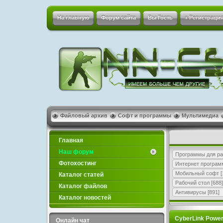
На главную
Форум сайта
Вы Гость
+ Регистрация
Файловый архив
Софт и программы
Мультимедиа
Главная
Наш форум
Программы для ра
Фотохостинг
Интернет програ
Мобильный софт
[
Каталог статей
Рабочий стол
[688]
Каталог файлов
Антивирусы
[891]
Каталог новостей
CyberLink PowerD
Онлайн чат