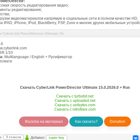
werDirector:
окая скорость редактирования видео;
менты редактирования;
ества;
грузки видеоматериалов напрямую в социальные сети в полном качестве HD;
на IPAD, iPhone, IPod, BlackBerry, PSP, Zune и многие других мобильные устрой
16
.cyberlink.com
/8.1/10
а:
Multilanguage / English + Русификатор
плекте
Скачать CyberLink PowerDirector Ultimate 15.0.2026.0 + Rus
Скачать с turbobit.net
Скачать с uploaded.net
Скачать с unibytes.com
Скачать с nitroflare.com
Жалоба на материал
Как скачать?
Donation
0 голосов
Добавил:
super-boy