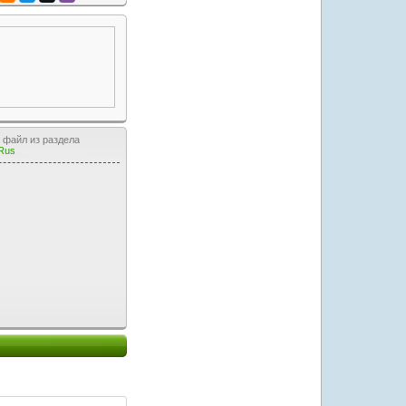
, файл из раздела
 Rus
через торрент