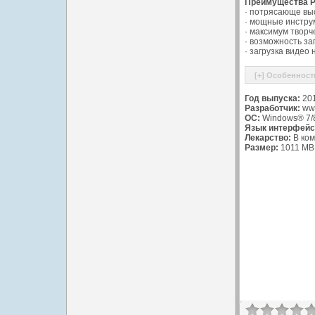
Преимущества Po
· потрясающе выс
· мощные инстру
· максимум творч
· возможность за
· загрузка видео 
Год выпуска:
20
Разработчик:
www
ОС:
Windows® 7/8
Язык интерфейс
Лекарство:
В ком
Размер:
1011 MB