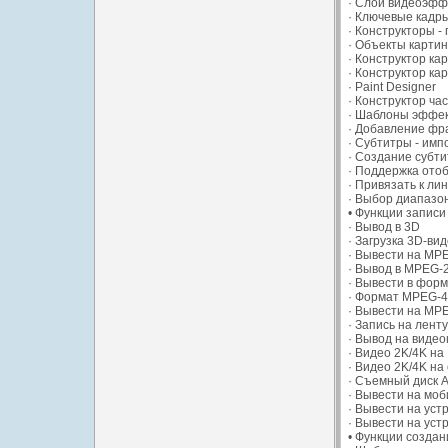
· Слои видеоэфф
· Ключевые кадр
· Конструкторы -
· Объекты картин
· Конструктор ка
· Конструктор ка
· Paint Designer
· Конструктор ча
· Шаблоны эффек
· Добавление фр
· Субтитры - имп
· Создание субт
· Поддержка ото
· Привязать к ли
· Выбор диапазо
• Функции записи
· Вывод в 3D
· Загрузка 3D-ви
· Вывести на MP
· Вывод в MPEG-2 
· Вывести в форм
· Формат MPEG-
· Вывести на MP
· Запись на лент
· Вывод на виде
· Видео 2K/4K н
· Видео 2K/4K н
· Съемный диск
· Вывести на мо
· Вывести на уст
· Вывести на уст
• Функции создан