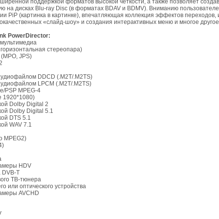
сширенной поддержкой форматов высокой четкости, а также позволяет созда
ю на дисках Blu-ray Disc (в форматах BDAV и BDMV). Вниманию пользовател
и PiP (картинка в картинке), впечатляющая коллекция эффектов переходов,
окачественных «слайд-шоу» и создания интерактивных меню и многое другое
nk PowerDirector:
 мультимедиа
 горизонтальная стереопара)
 (MPO, JPS)
2
аудиофайлом DDCD (.M2T/.M2TS)
аудиофайлом LPCM (.M2T/.M2TS)
ple/PSP MPEG-4
е 1920*1080)
ой Dolby Digital 2
ой Dolby Digital 5.1
кой DTS 5.1
кой WAV 7.1
ео MPEG2)
4)
а
окамеры HDV
а DVB-T
вого ТВ-тюнера
его или оптического устройства
окамеры AVCHD
V