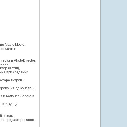
ия Magic Movie.
йти самые
ector и PhotoDirector.
вания.
ктор частиц,
ания при создании
укторе титров и
ирования до канала 2
 и баланса белого в
 в секунду.
ой шкалы.
ного редактирования.