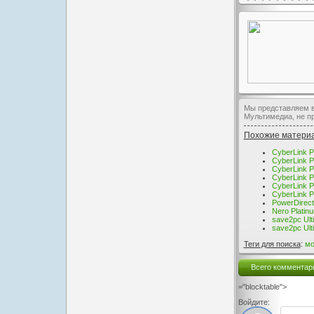
Мы представляем ва
Мультимедиа, не п
Похожие матери
CyberLink P
CyberLink P
CyberLink P
CyberLink P
CyberLink P
CyberLink P
PowerDirecto
Nero Platin
save2pc Ult
save2pc Ult
Теги для поиска
:
мо
Всего комментар
="blocktable">
Войдите: