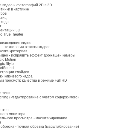
е видео и фотографий 2D в 3D
тинки в картинке
тров
стиц
ехода
т
иентации 3D
о TrueTheater
роизведение видео
 — технология вставки кадров
ановка критериев
видео - исправить эффект дрожащей камеры
gic Motion
ic Style
artSound
страции слайдов
ки ключевого кадра
й просмотр качества в режиме Full HD
а тени
Editing (Редактирование с учетом содержимого)
ентов
йного монитора
тельного просмотра - масштабирование
в
обрезка - точная обрезка (масштабирование)