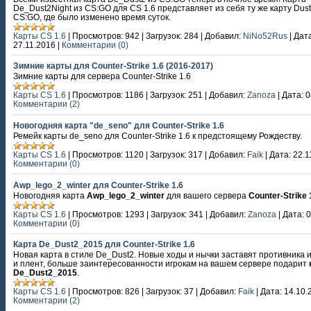
De_Dust2Night из CS:GO для CS 1.6 представляет из себя ту же карту Dust 
CS:GO, где было изменено время суток.
Карты CS 1.6
|
Просмотров:
942
|
Загрузок:
284
|
Добавил:
NiNo52Rus
|
Дата
27.11.2016
|
Комментарии (0)
Зимние карты для Counter-Strike 1.6 (2016-2017)
Зимние карты для сервера Counter-Strike 1.6
Карты CS 1.6
|
Просмотров:
1186
|
Загрузок:
251
|
Добавил:
Zanoza
|
Дата:
0
Комментарии (2)
Новогодняя карта "de_seno" для Counter-Strike 1.6
Ремейк карты de_seno для Counter-Strike 1.6 к предстоящему Рождеству.
Карты CS 1.6
|
Просмотров:
1120
|
Загрузок:
317
|
Добавил:
Faik
|
Дата:
22.1
Комментарии (0)
Awp_lego_2_winter для Counter-Strike 1.6
Новогодняя карта
Awp_lego_2_winter
для вашего сервера
Counter-Strike 
Карты CS 1.6
|
Просмотров:
1293
|
Загрузок:
341
|
Добавил:
Zanoza
|
Дата:
0
Комментарии (0)
Карта De_Dust2_2015 для Counter-Strike 1.6
Новая карта в стиле De_Dust2. Новые ходы и нычки заставят противника и
и плент, больше заинтересованности игрокам на вашем сервере подарит
De_Dust2_2015
.
Карты CS 1.6
|
Просмотров:
826
|
Загрузок:
37
|
Добавил:
Faik
|
Дата:
14.10.
Комментарии (2)