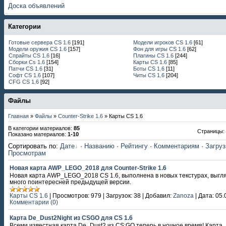
Доска объявлений
Категории
Готовые сервера CS 1.6
[191]
Модели игроков CS 1.6
[61]
Модели оружия CS 1.6
[157]
Фон для игры CS 1.6
[62]
Спрайты CS 1.6
[16]
Плагины CS 1.6
[244]
Сборки Cs 1.6
[154]
Карты CS 1.6
[85]
Патчи CS 1.6
[31]
Боты CS 1.6
[11]
Софт CS 1.6
[107]
Читы CS 1.6
[204]
CFG CS 1.6
[92]
Файлы
Главная
»
Файлы
»
Сounter-Strike 1.6
» Карты CS 1.6
В категории материалов
:
85
Страницы
:
Показано материалов
:
1-10
Сортировать по
:
Дате
·
Названию
·
Рейтингу
·
Комментариям
·
Загру
Просмотрам
Новая карта AWP_LEGO_2018 для Counter-Strike 1.6
Новая карта AWP_LEGO_2018 CS 1.6, выполнена в новых текстурах, выгл
много поинтересней предыдущей версии.
Карты CS 1.6
|
Просмотров:
979
|
Загрузок:
38
|
Добавил:
Zanoza
|
Дата:
05.
Комментарии (0)
Карта De_Dust2Night из CSGO для CS 1.6
Всеми известная карта De_Dust2 из CS:GO теперь в ночное время! Карта