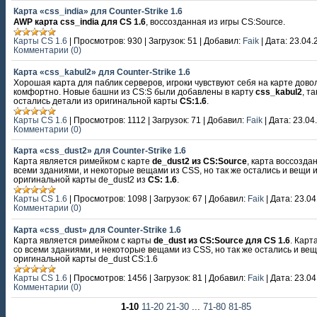
Карта «css_india» для Counter-Strike 1.6
AWP карта css_india для CS 1.6
, воссозданная из игры CS:Source.
Карты CS 1.6
|
Просмотров:
930
|
Загрузок:
51
|
Добавил:
Faik
|
Дата:
23.04.
Комментарии (0)
Карта «css_kabul2» для Counter-Strike 1.6
Хорошая карта для паблик серверов, игроки чувствуют себя на карте дово
комфортно. Новые башни из CS:S были добавлены в карту
css_kabul2
, та
остались детали из оригинальной карты
CS:1.6
.
Карты CS 1.6
|
Просмотров:
1112
|
Загрузок:
71
|
Добавил:
Faik
|
Дата:
23.04
Комментарии (0)
Карта «css_dust2» для Counter-Strike 1.6
Карта является римейком с карте
de_dust2 из CS:Source
, карта воссозда
всеми зданиями, и некоторые вещами из CSS, но так же остались и вещи 
оригинальной карты de_dust2 из
CS: 1.6
.
Карты CS 1.6
|
Просмотров:
1098
|
Загрузок:
67
|
Добавил:
Faik
|
Дата:
23.04
Комментарии (0)
Карта «css_dust» для Counter-Strike 1.6
Карта является римейком с карты
de_dust из CS:Source для CS 1.6
. Карт
со всеми зданиями, и некоторые вещами из CSS, но так же остались и вещ
оригинальной карты de_dust CS:1.6
Карты CS 1.6
|
Просмотров:
1456
|
Загрузок:
81
|
Добавил:
Faik
|
Дата:
23.04
Комментарии (0)
1-10
11-20
21-30
...
71-80
81-85