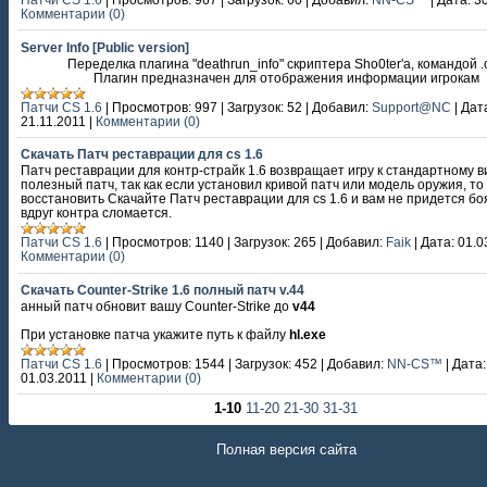
Комментарии (0)
Server Info [Public version]
Переделка плагина "deathrun_info" скриптера Sho0ter'a, командой .
Плагин предназначен для отображения информации игрокам
Патчи CS 1.6
|
Просмотров:
997
|
Загрузок:
52
|
Добавил:
Support@NC
|
Дат
21.11.2011
|
Комментарии (0)
Скачать Патч реставрации для cs 1.6
Патч реставрации для контр-страйк 1.6 возвращает игру к стандартному в
полезный патч, так как если установил кривой патч или модель оружия, т
восстановить Скачайте Патч реставрации для cs 1.6 и вам не придется бо
вдруг контра сломается.
Патчи CS 1.6
|
Просмотров:
1140
|
Загрузок:
265
|
Добавил:
Faik
|
Дата:
01.0
Комментарии (0)
Скачать Counter-Strike 1.6 полный патч v.44
анный патч обновит вашу Counter-Strike до
v44
При установке патча укажите путь к файлу
hl.exe
Патчи CS 1.6
|
Просмотров:
1544
|
Загрузок:
452
|
Добавил:
NN-CS™
|
Дата:
01.03.2011
|
Комментарии (0)
1-10
11-20
21-30
31-31
Полная версия сайта