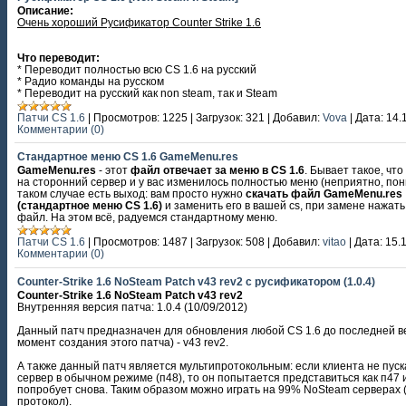
Описание:
Очень хороший Русификатор Counter Strike 1.6
Что переводит:
* Переводит полностью всю CS 1.6 на русский
* Радио команды на русском
* Переводит на русский как non steam, так и Steam
Патчи CS 1.6
|
Просмотров:
1225
|
Загрузок:
321
|
Добавил:
Vova
|
Дата:
14.
Комментарии (0)
Стандартное меню CS 1.6 GameMenu.res
GameMenu.res
- этот
файл отвечает за меню в CS 1.6
. Бывает такое, чт
на сторонний сервер и у вас изменилось полностью меню (неприятно, пон
таком случае есть выход: вам просто нужно
скачать файл GameMenu.res
(стандартное меню CS 1.6)
и заменить его в вашей cs, при замене нажат
файл. На этом всё, радуемся стандартному меню.
Патчи CS 1.6
|
Просмотров:
1487
|
Загрузок:
508
|
Добавил:
vitao
|
Дата:
15.
Комментарии (0)
Counter-Strike 1.6 NoSteam Patch v43 rev2 с русификатором (1.0.4)
Counter-Strike 1.6 NoSteam Patch v43 rev2
Внутренняя версия патча: 1.0.4 (10/09/2012)
Данный патч предназначен для обновления любой CS 1.6 до последней в
момент создания этого патча) - v43 rev2.
А также данный патч является мультипротокольным: если клиента не пуск
сервер в обычном режиме (п48), то он попытается представиться как п47 
попробует снова. Таким образом можно играть на 99% NoSteam серверах (
протокол).