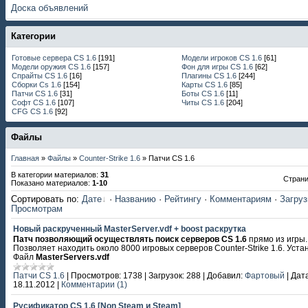
Доска объявлений
Категории
Готовые сервера CS 1.6
[191]
Модели игроков CS 1.6
[61]
Модели оружия CS 1.6
[157]
Фон для игры CS 1.6
[62]
Спрайты CS 1.6
[16]
Плагины CS 1.6
[244]
Сборки Cs 1.6
[154]
Карты CS 1.6
[85]
Патчи CS 1.6
[31]
Боты CS 1.6
[11]
Софт CS 1.6
[107]
Читы CS 1.6
[204]
CFG CS 1.6
[92]
Файлы
Главная
»
Файлы
»
Сounter-Strike 1.6
» Патчи CS 1.6
В категории материалов
:
31
Стран
Показано материалов
:
1-10
Сортировать по
:
Дате
·
Названию
·
Рейтингу
·
Комментариям
·
Загру
Просмотрам
Новый раскрученный MasterServer.vdf + boost раскрутка
Патч позволяющий осуществлять поиск серверов CS 1.6
прямо из игры.
Позволяет находить около 8000 игровых серверов Counter-Strike 1.6. Уста
Файл
MasterServers.vdf
Патчи CS 1.6
|
Просмотров:
1738
|
Загрузок:
288
|
Добавил:
Фартовый
|
Дата
18.11.2012
|
Комментарии (1)
Русификатор CS 1.6 [Non Steam и Steam]