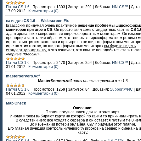
Патчи CS 1.6
|
Просмотров:
1303
|
Загрузок:
291
|
Добавил:
NN-CS™
|
Дата:
17.09.2012
|
Комментарии (0)
патч для CS 1.6 — Widescreen-Fix
braaccckkk придумал очень практичное
решение проблемы широкоформ
мониторов при игре в CS
. Он просто взял семь стандартных карт из
CS 1.
адаптировал их к современным широкоформатным мониторам. Он измен
пропорции карт таким образом, что теперь в широкоформатном режиме м
игроков смотрятся также как и при игре на не широкоформатном мониторе.
игре на этих картах, на широкоформатных мониторах
вы будете видеть
стандартную картинку
, а это означает, что вам не понадобится ставить з
«
черные полоски
».
Патчи CS 1.6
|
Просмотров:
2470
|
Загрузок:
254
|
Добавил:
NN-CS™
|
Дата:
31.01.2012
|
Комментарии (0)
masterservers.vdf
MasterServers.vdf
патч поиска сервером в cs 1.6
Патчи CS 1.6
|
Просмотров:
1259
|
Загрузок:
84
|
Добавил:
Support@NC
|
Да
04.01.2012
|
Комментарии (0)
Map Check
Описание:
Плагин предназначен для контроля карт.
Иногда игроки выбирают карту на которой по каким то причинам играть н
В следствии чего все уходят с сервера и он остается пустым т.е 0 чел
Во избежании потери онлайна, был придуман этот плагин.
Его главная функция контроль нулевого % игроков на сервер и смена на 
карту.
Патчи CS 1.6
|
Просмотров:
967
|
Загрузок:
60
|
Добавил:
NN-CS™
|
Дата:
3