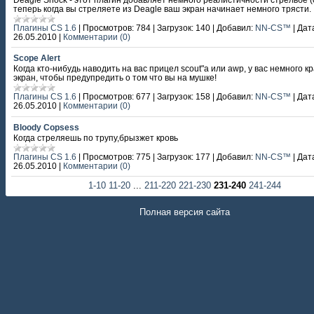
теперь когда вы стреляете из Deagle ваш экран начинает немного трясти.
Плагины CS 1.6
|
Просмотров:
784
|
Загрузок:
140
|
Добавил:
NN-CS™
|
Дат
26.05.2010
|
Комментарии (0)
Scope Alert
Когда кто-нибудь наводить на вас прицел scout"а или awp, у вас немного к
экран, чтобы предупредить о том что вы на мушке!
Плагины CS 1.6
|
Просмотров:
677
|
Загрузок:
158
|
Добавил:
NN-CS™
|
Дат
26.05.2010
|
Комментарии (0)
Bloody Copsess
Когда стреляешь по трупу,брызжет кровь
Плагины CS 1.6
|
Просмотров:
775
|
Загрузок:
177
|
Добавил:
NN-CS™
|
Дат
26.05.2010
|
Комментарии (0)
1-10
11-20
...
211-220
221-230
231-240
241-244
Полная версия сайта