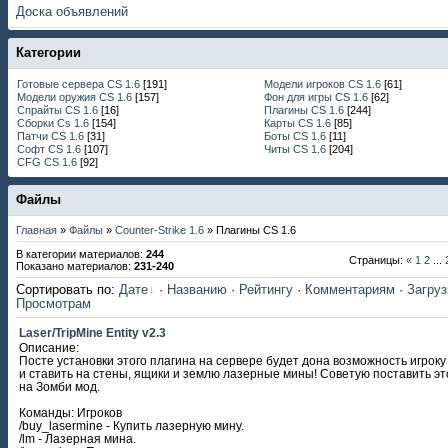
Доска объявлений
Категории
Готовые сервера CS 1.6
[191]
Модели игроков CS 1.6
[61]
Модели оружия CS 1.6
[157]
Фон для игры CS 1.6
[62]
Спрайты CS 1.6
[16]
Плагины CS 1.6
[244]
Сборки Cs 1.6
[154]
Карты CS 1.6
[85]
Патчи CS 1.6
[31]
Боты CS 1.6
[11]
Софт CS 1.6
[107]
Читы CS 1.6
[204]
CFG CS 1.6
[92]
Файлы
Главная
»
Файлы
»
Сounter-Strike 1.6
» Плагины CS 1.6
В категории материалов
:
244
Страницы
:
«
1
2
...
Показано материалов
:
231-240
Сортировать по
:
Дате
·
Названию
·
Рейтингу
·
Комментариям
·
Загру
Просмотрам
Laser/TripMine Entity v2.3
Описание:
Посте установки этого плагина на сервере будет дона возможность игроку
и ставить на стены, ящики и землю лазерные мины! Советую поставить эт
на Зомби мод.
Команды: Игроков
/buy_lasermine - Купить лазерную мину.
/lm - Лазерная мина.