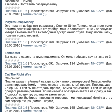
/lasermine - Помощь.
+setlaser - Поставить лазерную мину.
Плагины CS 1.6
|
Просмотров:
890
|
Загрузок:
165
|
Добавил:
NN-CS™
|
Дат
26.05.2010
|
Комментарии (0)
Players Drop Money
Этот плагин добавляет реализма в Counter-Strike. Теперь, когда игрок умир
помимо денежной премии его убийце, можно заполучить ещё и зелёную в
которая вываливается в свободный доступ около трупа. Надо поспешать, 
получит только первый.
Плагины CS 1.6
|
Просмотров:
768
|
Загрузок:
173
|
Добавил:
NN-CS™
|
Дат
26.05.2010
|
Комментарии (0)
Fenmaster
Вы можете ездить на грузоподьемнике Он может сбивать других , вид от 3-
Плагины CS 1.6
|
Просмотров:
691
|
Загрузок:
134
|
Добавил:
NN-CS™
|
Дат
26.05.2010
|
Комментарии (0)
Cut The Right Wire
Описание:
Плагин делает геймплей на картах de намного интереснее! Теперь, чтобы
разминировать бомбу - нужно отрезать правильный провод. Провода два 
и Чёрный. Если вы не отгадали провод - бомба взрывается! Если же отгада
процесс разминирования, причём бомба обезвреживается не с разу, а так ж
"полоска" по центру экрана не закончится.
Примечание: Выбирает провод не террорист, минировавший бомбу, а это
сам сервер, т.е. рэндомно - наугад.
Плагины CS 1.6
|
Просмотров:
799
|
Загрузок:
165
|
Добавил:
NN-CS™
|
Дат
26.05.2010
|
Комментарии (0)