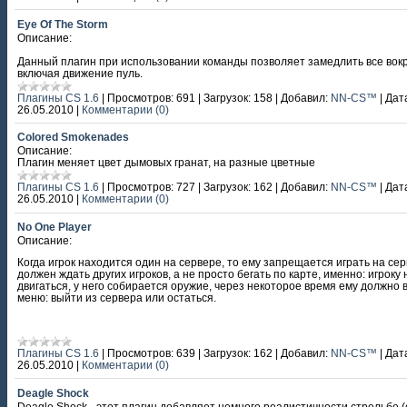
Eye Of The Storm
Описание:
Данный плагин при использовании команды позволяет замедлить все вокр
включая движение пуль.
Плагины CS 1.6
|
Просмотров:
691
|
Загрузок:
158
|
Добавил:
NN-CS™
|
Дат
26.05.2010
|
Комментарии (0)
Colored Smokenades
Описание:
Плагин меняет цвет дымовых гранат, на разные цветные
Плагины CS 1.6
|
Просмотров:
727
|
Загрузок:
162
|
Добавил:
NN-CS™
|
Дат
26.05.2010
|
Комментарии (0)
No One Player
Описание:
Когда игрок находится один на сервере, то ему запрещается играть на сер
должен ждать других игроков, а не просто бегать по карте, именно: игроку
двигаться, у него собирается оружие, через некоторое время ему должно
меню: выйти из сервера или остаться.
Плагины CS 1.6
|
Просмотров:
639
|
Загрузок:
162
|
Добавил:
NN-CS™
|
Дат
26.05.2010
|
Комментарии (0)
Deagle Shock
Deagle Shock - этот плагин добавляет немного реалистичности стрельбе (