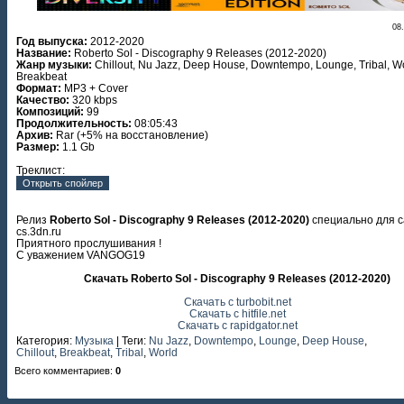
08
Год выпуска:
2012-2020
Название:
Roberto Sol - Discography 9 Releases (2012-2020)
Жанр музыки:
Chillout, Nu Jazz, Deep House, Downtempo, Lounge, Tribal, Wo
Breakbeat
Формат:
MP3 + Cover
Качество:
320 kbps
Композиций:
99
Продолжительность:
08:05:43
Архив:
Rar (+5% на восстановление)
Размер:
1.1 Gb
Треклист:
Релиз
Roberto Sol - Discography 9 Releases (2012-2020)
специально для с
cs.3dn.ru
Приятного прослушивания !
С уважением VANGOG19
Скачать Roberto Sol - Discography 9 Releases (2012-2020)
Скачать с turbobit.net
Скачать с hitfile.net
Скачать с rapidgator.net
Категория
:
Музыка
|
Теги
:
Nu Jazz
,
Downtempo
,
Lounge
,
Deep House
,
Chillout
,
Breakbeat
,
Tribal
,
World
Всего комментариев
:
0