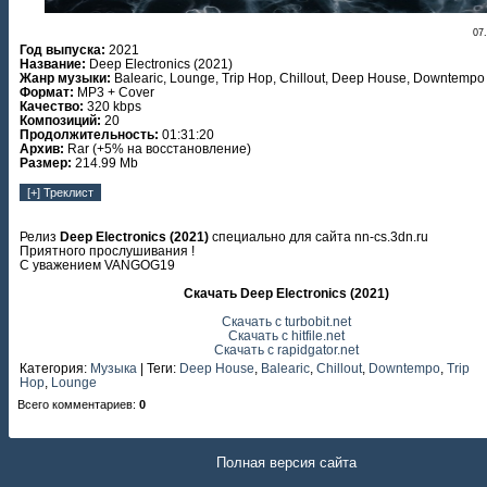
07
Год выпуска:
2021
Название:
Deep Electronics (2021)
Жанр музыки:
Balearic, Lounge, Trip Hop, Chillout, Deep House, Downtempo
Формат:
MP3 + Cover
Качество:
320 kbps
Композиций:
20
Продолжительность:
01:31:20
Архив:
Rar (+5% на восстановление)
Размер:
214.99 Mb
Релиз
Deep Electronics (2021)
специально для сайта nn-cs.3dn.ru
Приятного прослушивания !
С уважением VANGOG19
Скачать Deep Electronics (2021)
Скачать с turbobit.net
Скачать с hitfile.net
Скачать с rapidgator.net
Категория
:
Музыка
|
Теги
:
Deep House
,
Balearic
,
Chillout
,
Downtempo
,
Trip
Hop
,
Lounge
Всего комментариев
:
0
Полная версия сайта