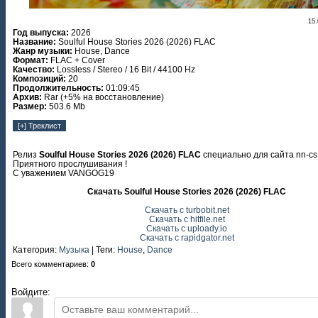
15.
Год выпуска:
2026
Название:
Soulful House Stories 2026 (2026) FLAC
Жанр музыки:
House, Dance
Формат:
FLAC + Cover
Качество:
Lossless / Stereo / 16 Bit / 44100 Hz
Композиций:
20
Продолжительность:
01:09:45
Архив:
Rar (+5% на восстановление)
Размер:
503.6 Mb
Релиз
Soulful House Stories 2026 (2026) FLAC
специально для сайта nn-cs
Приятного прослушивания !
С уважением VANGOG19
Скачать Soulful House Stories 2026 (2026) FLAC
Скачать с turbobit.net
Скачать с hitfile.net
Скачать с uploady.io
Скачать с rapidgator.net
Категория
:
Музыка
|
Теги
:
House
,
Dance
Всего комментариев
:
0
Войдите: