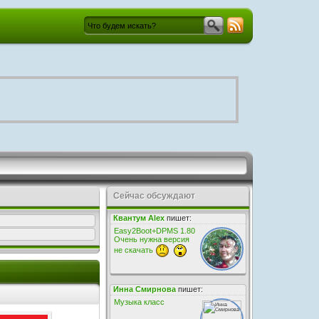
Сейчас обсуждают
Квантум Alex
пишет:
Easy2Boot+DPMS 1.80
Очень нужна версия
не скачать
Инна Смирнова
пишет:
Музыка класс