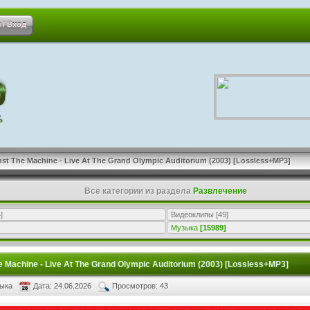
 / Вход
st The Machine - Live At The Grand Olympic Auditorium (2003) [Lossless+MP3]
Все категории из раздела
Развлечение
]
Видеоклипы
[49]
Музыка
[15989]
 Machine - Live At The Grand Olympic Auditorium (2003) [Lossless+MP3]
зыка
Дата: 24.06.2026
Просмотров: 43