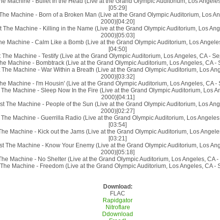
he Machine - Bullet In the Head (Live at the Grand Olympic Auditorium, Los Angel
[05:29]
The Machine - Born of a Broken Man (Live at the Grand Olympic Auditorium, Los A
2000)[04:20]
t The Machine - Killing in the Name (Live at the Grand Olympic Auditorium, Los An
2000)[05:03]
he Machine - Calm Like a Bomb (Live at the Grand Olympic Auditorium, Los Angele
[04:50]
 The Machine - Testify (Live at the Grand Olympic Auditorium, Los Angeles, CA - S
he Machine - Bombtrack (Live at the Grand Olympic Auditorium, Los Angeles, CA -
 The Machine - War Within a Breath (Live at the Grand Olympic Auditorium, Los An
2000)[03:32]
he Machine - I'm Housin' (Live at the Grand Olympic Auditorium, Los Angeles, CA 
 The Machine - Sleep Now In the Fire (Live at the Grand Olympic Auditorium, Los 
2000)[04:11]
st The Machine - People of the Sun (Live at the Grand Olympic Auditorium, Los An
2000)[02:27]
 The Machine - Guerrilla Radio (Live at the Grand Olympic Auditorium, Los Angele
[03:54]
The Machine - Kick out the Jams (Live at the Grand Olympic Auditorium, Los Angel
[03:21]
st The Machine - Know Your Enemy (Live at the Grand Olympic Auditorium, Los An
2000)[05:18]
The Machine - No Shelter (Live at the Grand Olympic Auditorium, Los Angeles, CA 
 The Machine - Freedom (Live at the Grand Olympic Auditorium, Los Angeles, CA -
Download:
FLAC
Rapidgator
Nitroflare
Ddownload