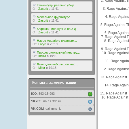
2. Rage Against T
Кто-нибудь реально убир...
3. Rage Against 
От:
Zasutit
в 11:41
4. Rage Agains
Мебельная фурнитура
От:
Zasutit
в 11:41
5. Rage Against T
Кофемашина нужна на 3 д...
От:
Zasutit
в 11:41
6. Rage Against
7. Rage Against T
Насос Aquario с плавным...
8. Rage Against
От:
Lofyrt
в 23:19
9. Rage Against T
Профессиональный инстру...
10. Rage Against
От:
Indira
в 19:19
11. Rage Again
Лазер для небольшой мас...
От:
Mifer
в 19:15
12. Rage Against
13. Rage Against 
Контакты администрации
14. Rage Again
15. Rage Against 
ICQ
: 593-15-993
16. Rage Against
SKYPE
: nn-cs.3dn.ru
VK.COM
: dai_mne_id