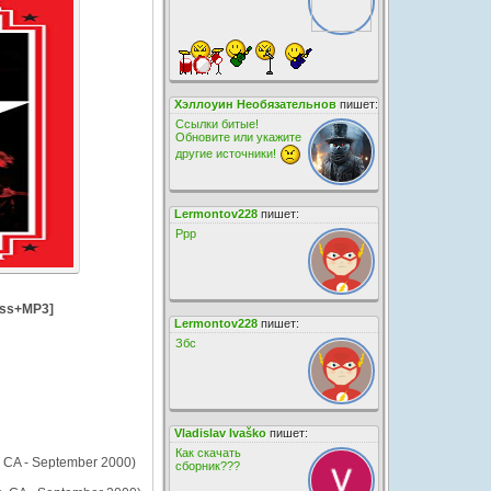
Хэллоуин Необязательнов
пишет:
Ссылки битые!
Обновите или укажите
другие источники!
Lermontov228
пишет:
Ррр
less+MP3]
Lermontov228
пишет:
Збс
Vladislav Ivaško
пишет:
Как скачать
s, CA - September 2000)
сборник???