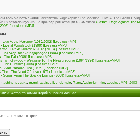
м возможность скачать бесплатно Rage Against The Machine - Live At The Grand Olympi
йл из раздела Музыка, не проходя регистрации вы сможете
скачать Rage Against The Ma
 (2003) [Lossless+MP3]
через торрент
алы
:
- Live At the Marquee (1987/2002) [Lossless+MP3]
x - Live at Woodstock (1999) [Lossless+MP3]
sette - Live At Montreux 2012 (2013) [Lossless+MP3]
- The Very Best Of Kajagoogoo (1996) [Lossless+MP3]
 - The Fall (2009) [Lossless+MP3]
s To Hollywood - Welcome To The Pleasuredome (1984/1994) [Lossless+MP3]
t - The Outsider (2008) [Lossless+MP3]
s - Alan Parsons Live (1994) [Lossless+MP3]
& Fire - The Need Of Love (1971) [Lossless+MP3]
 - Songs From The Sparkle Lounge (2008) [Lossless+MP3]
,
machine
,
музыка
,
grand
,
against
,
live
,
olympic
,
Rage
,
Auditorium
,
the
,
LosslessMP3
,
2003
иев
:
0
. Оставьте комментарий,он важен для нас!
вить