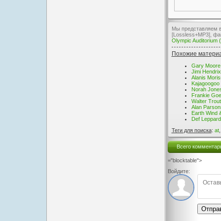
Мы представляем ва
[Lossless+MP3], фа
Olympic Auditorium
Похожие матери
Gary Moore 
Jimi Hendri
Alanis Moris
Kajagoogoo 
Norah Jones
Frankie Goe
Walter Trou
Alan Parson
Earth Wind 
Def Leppard
Теги для поиска
:
at
Всего комментар
="blocktable">
Войдите:
Отпра