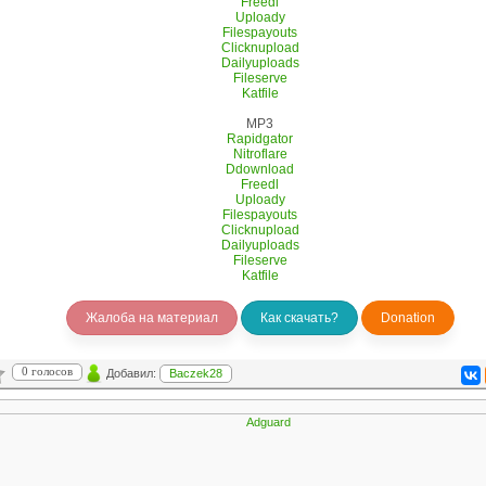
Freedl
Uploady
Filespayouts
Clicknupload
Dailyuploads
Fileserve
Katfile
MP3
Rapidgator
Nitroflare
Ddownload
Freedl
Uploady
Filespayouts
Clicknupload
Dailyuploads
Fileserve
Katfile
Жалоба на материал
Как скачать?
Donation
0 голосов
Добавил:
Baczek28