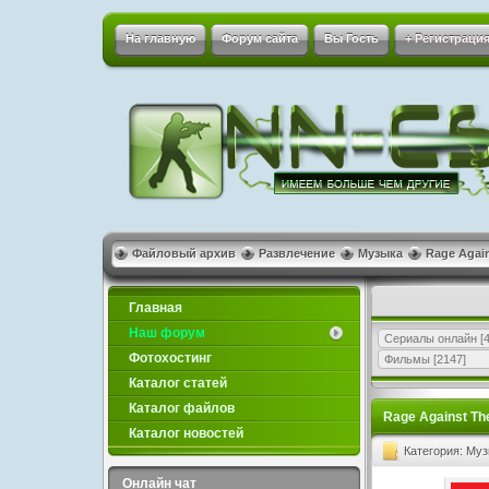
На главную
Форум сайта
Вы Гость
+ Регистрация
Файловый архив
Развлечение
Музыка
Rage Again
Главная
Наш форум
Сериалы онлайн
[4
Фотохостинг
Фильмы
[2147]
Каталог статей
Каталог файлов
Rage Against The
Каталог новостей
Категория: Му
Онлайн чат