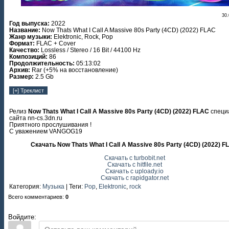
30.
Год выпуска:
2022
Название:
Now Thats What I Call A Massive 80s Party (4CD) (2022) FLAC
Жанр музыки:
Elektronic, Rock, Pop
Формат:
FLAC + Cover
Качество:
Lossless / Stereo / 16 Bit / 44100 Hz
Композиций:
86
Продолжительность:
05:13:02
Архив:
Rar (+5% на восстановление)
Размер:
2.5 Gb
Релиз
Now Thats What I Call A Massive 80s Party (4CD) (2022) FLAC
специ
сайта nn-cs.3dn.ru
Приятного прослушивания !
С уважением VANGOG19
Скачать Now Thats What I Call A Massive 80s Party (4CD) (2022) 
Скачать с turbobit.net
Скачать с hitfile.net
Скачать с uploady.io
Скачать с rapidgator.net
Категория
:
Музыка
|
Теги
:
Pop
,
Elektronic
,
rock
Всего комментариев
:
0
Войдите: