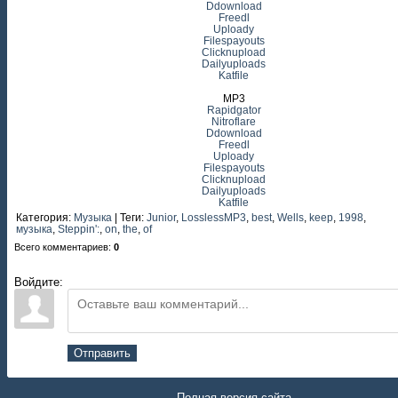
Ddownload
Freedl
Uploady
Filespayouts
Clicknupload
Dailyuploads
Katfile
MP3
Rapidgator
Nitroflare
Ddownload
Freedl
Uploady
Filespayouts
Clicknupload
Dailyuploads
Katfile
Категория
:
Музыка
|
Теги
:
Junior
,
LosslessMP3
,
best
,
Wells
,
keep
,
1998
,
музыка
,
Steppin':
,
on
,
the
,
of
Всего комментариев
:
0
Войдите:
Отправить
Полная версия сайта