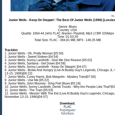
01.
Junior Wells - Keep On Steppin': The Best Of Junior Wells (1998) [Lossl
Genre: Blues
Country: USA
Quality: 16bit-44,1kHz FLAC (tracks+ Playlist); Mp3 | CBR 320kbps
Time: 01:03:29
Total Size: FLAC - 384,81 MB; MP3 - 146,35 MB
Tracklist:
1. Junior Wells - Oh, Pretty Woman [05:50]
2. Junior Wells - Sweet Sixteen [04:54]
3. Junior Wells, Sonny Landreth - Give Me One Reason [05:02]
4. Junior Wells, Santana - Get Down [04:58]
5. Junior Wells, Sonny Landreth - Keep On Steppin' [04:47]
6. Junior Wells - Broke And Hungry (Live At Buddy Guy's Legends, Chicago, IL
13-15, 1996)[06:22]
7. Junior Wells, Corey Harris, Bob Margolin - Mystery Train[07:00]
8. Junior Wells - Use Me [05:22]
9. Junior Wells, John Mooney - King Fish Blues [05:18]
10. Junior Wells, Sonny Landreth, Derek Trucks - Why Are People Like That?[03
11. Junior Wells - The Train [05:03]
12. Junior Wells - Messin' With The Kid (Live At Buddy Guy's Legends, Chicago, 
November 13-15, 1996)[04:57]
Download:
FLAC
Rapidgator
Nitroflare