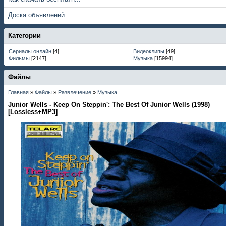
Доска объявлений
Категории
Сериалы онлайн
[4]
Видеоклипы
[49]
Фильмы
[2147]
Музыка
[15994]
Файлы
Главная
»
Файлы
»
Развлечение
»
Музыка
Junior Wells - Keep On Steppin': The Best Of Junior Wells (1998)
[Lossless+MP3]