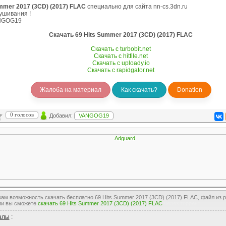
mmer 2017 (3CD) (2017) FLAC
специально для сайта nn-cs.3dn.ru
ушивания !
NGOG19
Скачать 69 Hits Summer 2017 (3CD) (2017) FLAC
Скачать с turbobit.net
Скачать с hitfile.net
Скачать с uploady.io
Скачать с rapidgator.net
Жалоба на материал
Как скачать?
Donation
0 голосов
Добавил:
VANGOG19
ам возможность скачать бесплатно 69 Hits Summer 2017 (3CD) (2017) FLAC, файл из р
ии вы сможете
скачать 69 Hits Summer 2017 (3CD) (2017) FLAC
через торрент
алы
: