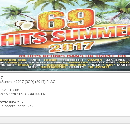
17
s Summer 2017 (3CD) (2017) FLAC
op
over + .cue
s / Stereo / 16 Bit / 44100 Hz
сть:
03:47:15
на восстановление)