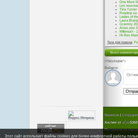
One More Ni
Les nouveau
Tina Turner
Roadtrip sa 
Ladies of t
Laura Branig
Grammy 202
Actus pop 3
Millenium -
Hi-Res Maste
Теги для поиска
:
Po
Всего комментар
="blocktable">
Войдите:
Отпра
Вакансии
|
Сотрудни
Хостинг от
uCoz
5368
Материалы на портал
Этот сайт использует файлы cookies для более комфортной работы польз