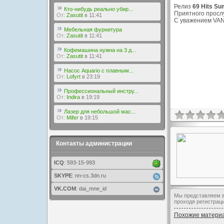
Релиз
69 Hits Su
Кто-нибудь реально убир...
Приятного просл
От:
Zasutit
в 11:41
С уважением VA
Мебельная фурнитура
От:
Zasutit
в 11:41
Кофемашина нужна на 3 д...
От:
Zasutit
в 11:41
Насос Aquario с плавным...
От:
Lofyrt
в 23:19
Профессиональный инстру...
От:
Indira
в 19:19
Лазер для небольшой мас...
От:
Mifer
в 19:15
Контакты администрации
ICQ
: 593-15-993
SKYPE
: nn-cs.3dn.ru
VK.COM
: dai_mne_id
Мы представляем в
проходя регистрац
Похожие матери