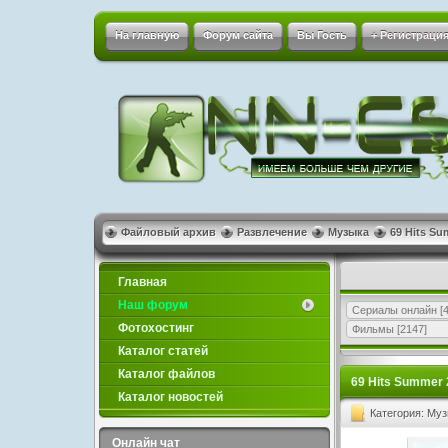
На главную
Форум сайта
Вы Гость
+ Регистрация
Файловый архив
Развлечение
Музыка
69 Hits Su
Главная
Наш форум
Сериалы онлайн
[4
Фотохостинг
Фильмы
[2147]
Каталог статей
Каталог файлов
69 Hits Summer 
Каталог новостей
Категория: Му
Онлайн чат