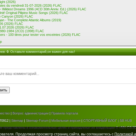
ght (2026)
tes du vendredi 31-07-2026 (2026) FLAC
 - Wildest Dreams 1996 (4CD 30th Anniv. Ed.) (2026) FLAC
Init! Original Pilipino Music Songs (2026) FLAC
he Canyon (2026) FLAC
an - The Complete Atlantic Albums (2019)
6 (2026) FLAC
1.07.2026 (2026) FLAC
 1980-1984 (2CD) (1998) FLAC
rs - 100 titres pour tester vos enceintes (2026) FLAC
p
иев
:
0
. Оставьте комментарий,он важен для нас!
вить
чество
|
Вопрос администрации
|
Правила портала
70912 |
Sitemap
|
Sitemap-Forum
|
Мобильная версия
|
СПОРТИВНЫЙ БЛОГ | SB HUB
е представлены в ознакомительных целях и принадлежат их владельцам © «NN-CS.3D
ователя. Продолжая просмотр страниц сайта, вы соглашаетесь с
Политикой и