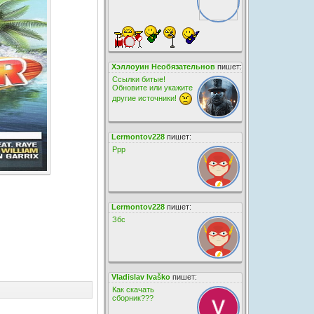
Хэллоуин Необязательнов
пишет:
Ссылки битые!
Обновите или укажите
другие источники!
Lermontov228
пишет:
Ррр
Lermontov228
пишет:
Збс
Vladislav Ivaško
пишет:
Как скачать
сборник???