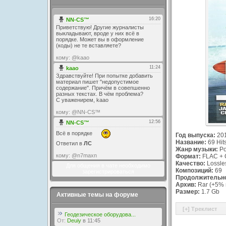
Год выпуска:
20
Название:
69 Hit
Жанр музыки:
P
Формат:
FLAC + C
Качество:
Lossles
Для общения в чате необходимо
Композиций:
69
зарегистрироваться
Продолжительно
Архив:
Rar (+5% 
Размер:
1.7 Gb
Активные темы на форуме
Геодезическое оборудова...
От:
Deuiy
в 11:45