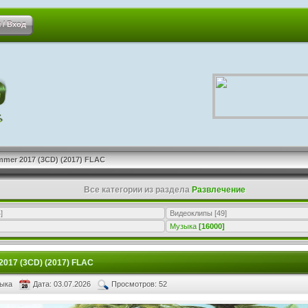
 / Вход
mmer 2017 (3CD) (2017) FLAC
Все категории из раздела
Развлечение
]
Видеоклипы
[49]
Музыка
[16000]
2017 (3CD) (2017) FLAC
зыка
Дата: 03.07.2026
Просмотров: 52