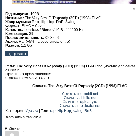
09.
Год выпуска:
1998
Название:
The Very Best Of Rapsody (2CD) (1998) FLAC
Жанр музыки:
Rap, Hip Hop, RnB, Swing
Формат:
FLAC + Cover
Качество:
Lossless / Stereo / 16 Bit / 44100 Hz
Композиций:
39
Продолжительность:
02:32:06
Архив:
Rar (+5% на восстановление)
Размер:
1.1 Gb
Релиз
The Very Best Of Rapsody (2CD) (1998) FLAC
специально для сайта 
cs.3dn.ru
Приятного прослушивания !
С уважением VANGOG19
Скачать The Very Best Of Rapsody (2CD) (1998) FLAC
Скачать с turbobit.net
Скачать с hitfile.net
Скачать с uploady.io
Скачать с rapidgator.net
Категория
:
Музыка
|
Теги
:
rap
,
Hip Hop
,
swing
,
RnB
Всего комментариев
:
0
Войдите: