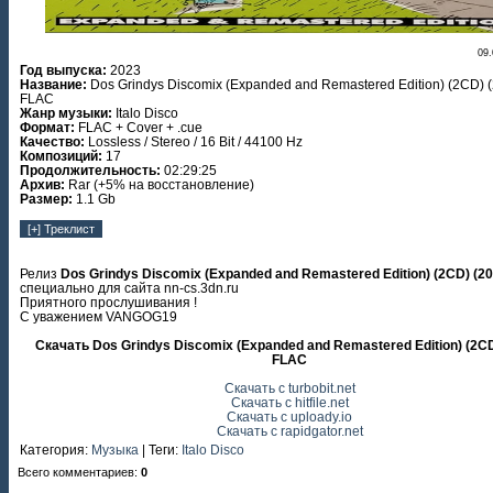
09.
Год выпуска:
2023
Название:
Dos Grindys Discomix (Expanded and Remastered Edition) (2CD) 
FLAC
Жанр музыки:
Italo Disco
Формат:
FLAC + Cover + .cue
Качество:
Lossless / Stereo / 16 Bit / 44100 Hz
Композиций:
17
Продолжительность:
02:29:25
Архив:
Rar (+5% на восстановление)
Размер:
1.1 Gb
Релиз
Dos Grindys Discomix (Expanded and Remastered Edition) (2CD) (2
специально для сайта nn-cs.3dn.ru
Приятного прослушивания !
С уважением VANGOG19
Скачать Dos Grindys Discomix (Expanded and Remastered Edition) (2CD
FLAC
Скачать с turbobit.net
Скачать с hitfile.net
Скачать с uploady.io
Скачать с rapidgator.net
Категория
:
Музыка
|
Теги
:
Italo Disco
Всего комментариев
:
0