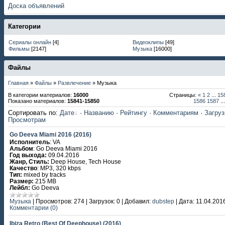
Доска объявлений
Категории
Сериалы онлайн
[4]
Видеоклипы
[49]
Фильмы
[2147]
Музыка
[16000]
Файлы
Главная
»
Файлы
»
Развлечение
» Музыка
В категории материалов
:
16000
Страницы
:
«
1
2
...
15
Показано материалов
:
15841-15850
1586
1587
...
Сортировать по
:
Дате
·
Названию
·
Рейтингу
·
Комментариям
·
Загру
Просмотрам
Go Deeva Miami 2016 (2016)
Исполнитель
: VA
Альбом
: Go Deeva Miami 2016
Год выхода:
09.04.2016
Жанр, Стиль:
Deep House, Tech House
Качество
: MP3, 320 kbps
Тип:
mixed by tracks
Размер:
215 MB
Лейбл:
Go Deeva
Музыка
|
Просмотров:
274
|
Загрузок:
0
|
Добавил:
dubstep
|
Дата:
11.04.201
Комментарии (0)
Ibiza Retro (Best Of Deephouse) (2016)