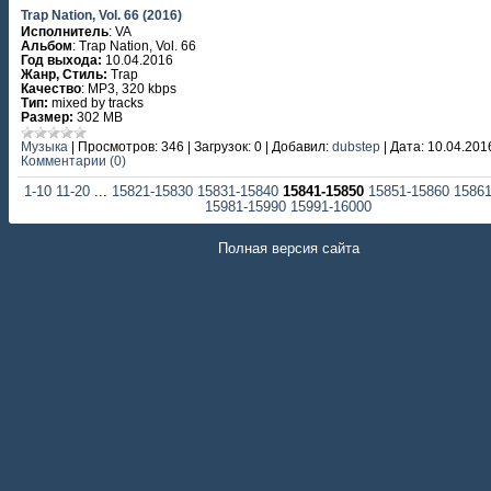
Trap Nation, Vol. 66 (2016)
Исполнитель
: VA
Альбом
: Trap Nation, Vol. 66
Год выхода:
10.04.2016
Жанр, Стиль:
Trap
Качество
: MP3, 320 kbps
Тип:
mixed by tracks
Размер:
302 MB
Музыка
|
Просмотров:
346
|
Загрузок:
0
|
Добавил:
dubstep
|
Дата:
10.04.201
Комментарии (0)
1-10
11-20
...
15821-15830
15831-15840
15841-15850
15851-15860
1586
15981-15990
15991-16000
Полная версия сайта