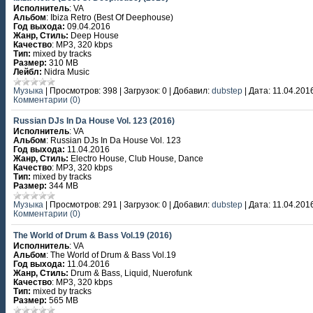
Исполнитель
: VA
Альбом
: Ibiza Retro (Best Of Deephouse)
Год выхода:
09.04.2016
Жанр, Стиль:
Deep House
Качество
: MP3, 320 kbps
Тип:
mixed by tracks
Размер:
310 MB
Лейбл:
Nidra Music
Музыка
|
Просмотров:
398
|
Загрузок:
0
|
Добавил:
dubstep
|
Дата:
11.04.201
Комментарии (0)
Russian DJs In Da House Vol. 123 (2016)
Исполнитель
: VA
Альбом
: Russian DJs In Da House Vol. 123
Год выхода:
11.04.2016
Жанр, Стиль:
Electro House, Club House, Dance
Качество
: MP3, 320 kbps
Тип:
mixed by tracks
Размер:
344 MB
Музыка
|
Просмотров:
291
|
Загрузок:
0
|
Добавил:
dubstep
|
Дата:
11.04.201
Комментарии (0)
The World of Drum & Bass Vol.19 (2016)
Исполнитель
: VA
Альбом
: The World of Drum & Bass Vol.19
Год выхода:
11.04.2016
Жанр, Стиль:
Drum & Bass, Liquid, Nuerofunk
Качество
: MP3, 320 kbps
Тип:
mixed by tracks
Размер:
565 MB