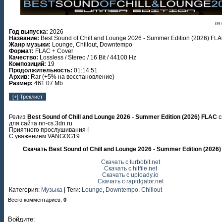
09.
Год выпуска:
2026
Название:
Best Sound of Chill and Lounge 2026 - Summer Edition (2026) FL
Жанр музыки:
Lounge, Chillout, Downtempo
Формат:
FLAC + Cover
Качество:
Lossless / Stereo / 16 Bit / 44100 Hz
Композиций:
19
Продолжительность:
01:14:51
Архив:
Rar (+5% на восстановление)
Размер:
461.07 Mb
Релиз
Best Sound of Chill and Lounge 2026 - Summer Edition (2026) FLAC
с
для сайта nn-cs.3dn.ru
Приятного прослушивания !
С уважением VANGOG19
Скачать Best Sound of Chill and Lounge 2026 - Summer Edition (2026
Скачать с turbobit.net
Скачать с hitfile.net
Скачать с uploady.io
Скачать с rapidgator.net
Категория
:
Музыка
|
Теги
:
Lounge
,
Downtempo
,
Chillout
Всего комментариев
:
0
Войдите: